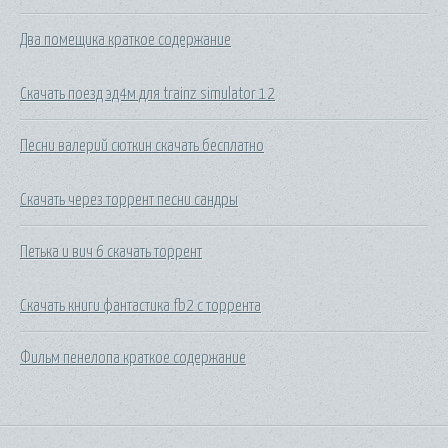
Два помещика краткое содержание
Скачать поезд эд4м для trainz simulator 12
Песни валерий сюткин скачать бесплатно
Скачать через торрент песни сандры
Петька и вич 6 скачать торрент
Скачать книги фантастика fb2 с торрента
Фильм пенелопа краткое содержание