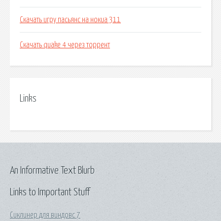
Скачать игру пасьянс на нокиа 311
Скачать quake 4 через торрент
Links
An Informative Text Blurb
Links to Important Stuff
Сиклинер для виндовс 7