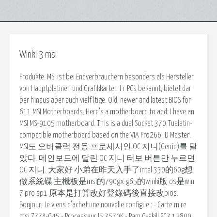
Winki 3 msi
Produkte. MSI ist bei Endverbrauchern besonders als Hersteller
von Hauptplatinen und Grafikkarten f r PCs bekannt, bietet dar
ber hinaus aber auch vielf ltige. Old, newer and latest BIOS for
611 MSI Motherboards. Here's a motherboard to add: I have an
MSI MS-9105 motherboard. This is a dual Socket 370 Tualatin-
compatible motherboard based on the VIA Pro266TD Master.
MSI도 오버클럭 전용 프로세서인 OC 지니(Genie)를 달
았다. 메인보드에 달린 OC 지니 터보 버튼만 누르면
OC 지니. 大家好 小弟在昨天入手了intel 330的60g想
做系統碟 主機板是msi的790gx-g65的winki版 os是win
7 pro sp1 原本是打算改好登錄碼後直接改bios.
Bonjour, Je viens d'achet une nouvelle configue : - Carte m re
msi Z77A-G45 - Processeur I5 3570K - Ram G-skill PC3 12800