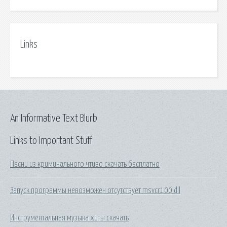
Links
An Informative Text Blurb
Links to Important Stuff
Песни из криминального чтиво скачать бесплатно
Запуск программы невозможен отсутствует msvcr100 dll
Инструментальная музыка хиты скачать