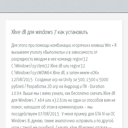
Xlive dll для windows 7 как установить
Для этого при помощи комбинации «горячих» клавиш Win + R
вызываем утилиту «Выполнить» и в зависимости от
разрядности вводим в нее команду regsvr32
C:\Windows\system32 Xlive.dll или regsvr32
C:\Windows\sysWOW64 Xlive.dll, а затем жмем «ОК».
12/08/2015 · Создание игр на Unity за 500, 1500 и 5000
рублей / Разработка 2D игр на Андроид и ПК - Duration:
10:04. Выше мы с вами узнали, как бесплатно скачать Xlive.dll
для Windows 7 x64 или x32.Если ни один из способов вам не
помог, напишите об этом в комментариях – мы
посодействуем 07/08/2015 · У меня пример для GTA IV на OC
Windows 8, думаю, также аналогично исправить и по другой
игре с такой же ошибкой. Скачать xlive.dll можно отсюда —