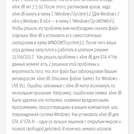
xlive.dll ver.3.5.92 После этого, распаковав архив, надо
xlive.dll кинуть в папку C:\Windows\System32 (Для Windows 7
x64 и Windows 8 x64 — в папку C:\Windows\SysWOW64\).
Чтобы решить эту проблему вам необходимо скачать файл
отдельно Xlive.dll и установить его самостоятельно
скопировав в папку WINDOWS\system32. После чего ваша
игра должна запустится и работать в штатном режиме.
21/06/2017 · Как решить проблему с xlive.dll для GTA 4? На
данный момент есть 2 решения этой проблемы и
вероятность того, что этот файл был заблокирован Вашим
антивирусом. xlive.dll, Описание файла: Games for Windows -
LIVE DLL. Ошибки, связанные с xlive.dll могут возникнуть по
нескольким причинам. Например, ошибочная заявка: xlive.dll
было удалено или потеряно, искажено вредоносными
программами, присутствующими в вашем компьютере; или
поврежденная система Windows. Как установить xlive dll для
GTA 4? GTA IV – один из лучших экшенов с открытым миром и
полной свободой действий. И конечно, немало игроков