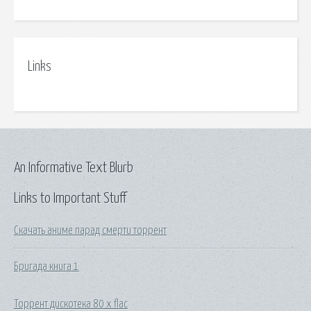
Links
An Informative Text Blurb
Links to Important Stuff
Скачать аниме парад смерти торрент
Бригада книга 1
Торрент дискотека 80 х flac