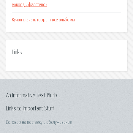
Аккорды фалетенок
Кучин скачать торрент все альбомы
Links
An Informative Text Blurb
Links to Important Stuff
Договор на поставку и обслуживание