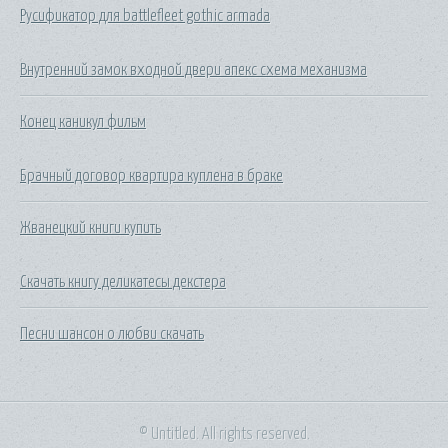
Русификатор для battlefleet gothic armada
Внутренний замок входной двери апекс схема механизма
Конец каникул фильм
Брачный договор квартира куплена в браке
Жванецкий книги купить
Скачать книгу деликатесы декстера
Песни шансон о любви скачать
© Untitled. All rights reserved.