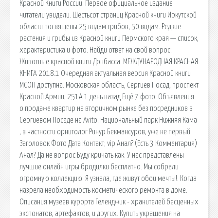
Красной Книги России. Первое официальное издание
читатели увидели. Шестьсот страниц Красной книги Иркутской
области посвящены 25 видам грибов, 50 видам. Редкие
растения и грибы из Красной книги Пермского края — список,
характеристика и фото. Найди ответ на свой вопрос:
Животные красной книги Донбасса. МЕЖДУНАРОДНАЯ КРАСНАЯ
КНИГА 2018.1 Очередная актуальная версия Красной книги
МСОП доступна. Московская область, Сергиев Посад, проспект
Красной Армии, 251А 1 день назад Ещё 7 фото. Объявления
о продаже квартир на вторичном рынке без посредников в
Сергиевом Посаде на Avito. Национальный парк Нижняя Кама
, в частности орнитолог Ринур Бекмансуров, уже не первый.
Заголовок Фото Дата Контакт; vip Анал? (Есть 3 Комментария)
Анал? Да не вопрос Буду кричать как. У нас представлены
лучшие онлайн игры бродилки бесплатно. Мы собрали
огромную коллекцию. Я узнала, где живут обои мечты!. Когда
назрела необходимость косметического ремонта в доме.
Описания музеев курорта Геленджик - хранителей бесценных
экспонатов, артефактов, и других. Купить украшения на