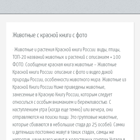
Животные с красной книги с фото
· Животные и растения Красной книги России: виды, птицы,
ТОП-20 названий животных и растений с описанием + 100
ФОТО. Сообщение красная книга животные – Животные
Красной книги России: описание с фото и видео дикой
природы России, особенности животного мира. Животные из
Красной Книги России Ниже приведены животные,
занесенные в Красную Книгу России, которым следует
относиться с особым вниманием и бережливостью. С
наступлением утра (когда еще темно) или вечера, они
отправляются на поиски пищи. Это групповые животные,
которые сбиваются в небольшие стада до 25 особей. Самки
и детеныши постоянно живут в таких стадах, самцы же
напротив, чаще всего живут в холостяцких группах Читала я