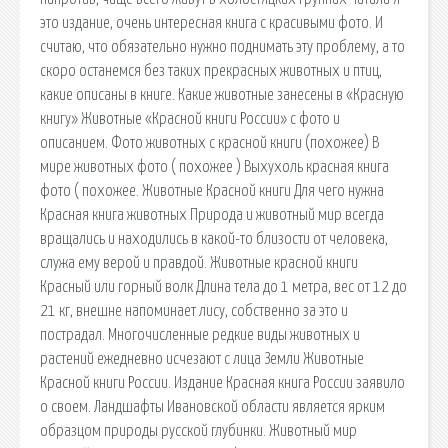
это издание, очень интересная книга с красивыми фото. И
считаю, что обязательно нужно поднимать эту проблему, а то
скоро останемся без таких прекрасных животных и птиц,
какие описаны в книге. Какие животные занесены в «Красную
книгу» Животные «Красной книги России» с фото и
описанием. Фото животных с красной книги (похожее) В
мире животных фото ( похожее ) Выхухоль красная книга
фото ( похожее. Животные Красной книги Для чего нужна
Красная книга животных Природа и животный мир всегда
вращались и находились в какой-то близости от человека,
служа ему верой и правдой. Животные красной книги
Красный или горный волк Длина тела до 1 метра, вес от 12 до
21 кг, внешне напоминает лису, собственно за это и
пострадал. Многочисленные редкие виды животных и
растений ежедневно исчезают с лица Земли Животные
Красной книги России. Издание Красная книга России заявило
о своем. Ландшафты Ивановской области является ярким
образцом природы русской глубинки. Животный мир