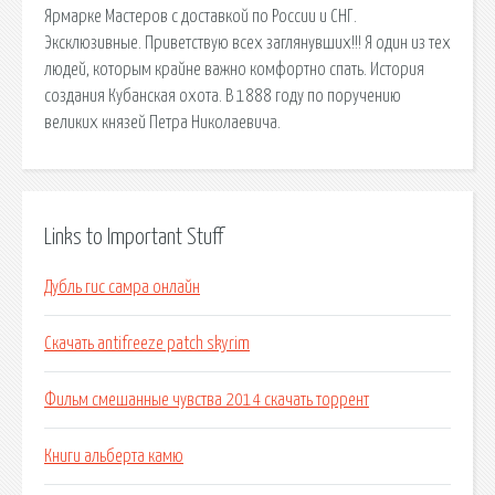
Ярмарке Мастеров с доставкой по России и СНГ.
Эксклюзивные. Приветствую всех заглянувших!!! Я один из тех
людей, которым крайне важно комфортно спать. История
создания Кубанская охота. В 1888 году по поручению
великих князей Петра Николаевича.
Links to Important Stuff
Дубль гис самра онлайн
Скачать antifreeze patch skyrim
Фильм смешанные чувства 2014 скачать торрент
Книги альберта камю