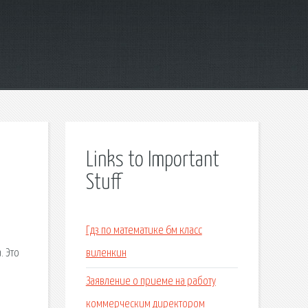
Links to Important
Stuff
Гдз по математике 6м класс
. Это
виленкин
Заявление о приеме на работу
коммерческим директором