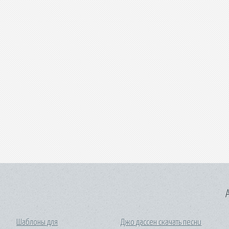
A
Шаблоны для
Джо дассен скачать песни