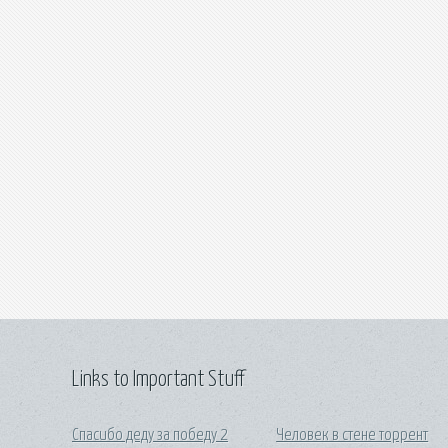
Links to Important Stuff
Спасибо деду за победу 2
Человек в стене торрент