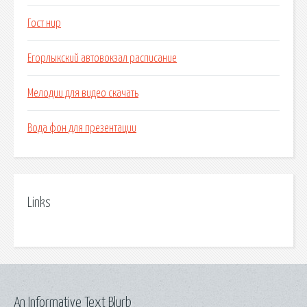
Гост нир
Егорлыкский автовокзал расписание
Мелодии для видео скачать
Вода фон для презентации
Links
An Informative Text Blurb