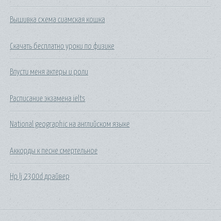
Вышивка схема сиамская кошка
Скачать бесплатно уроки по физике
Впусти меня актеры и роли
Расписание экзамена ielts
National geographic на английском языке
Аккорды к песне смертельное
Hp lj 2300d драйвер