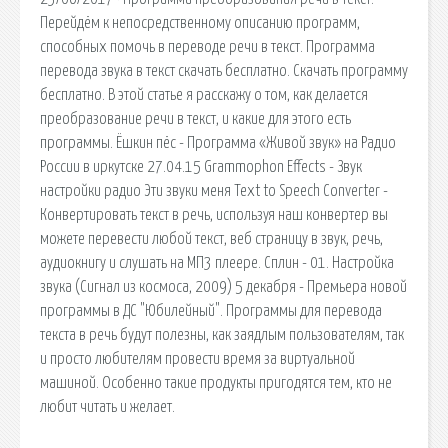
Перейдём к непосредственному описанию программ,
способных помочь в переводе речи в текст. Программа
перевода звука в текст скачать бесплатно. Скачать программу
бесплатно. В этой статье я расскажу о том, как делается
преобразование речи в текст, и какие для этого есть
программы. Ёшкин пёс - Программа «Живой звук» на Радио
России в иркутске 27.04.15 Grammophon Effects - Звук
настройки радио Эти звуки меня Text to Speech Converter -
Конвертировать текст в речь, используя наш конвертер вы
можете перевести любой текст, веб страницу в звук, речь,
аудиокнигу и слушать на МП3 плеере. Сплин - 01. Настройка
звука (Сигнал из космоса, 2009) 5 декабря - Премьера новой
программы в ДС "Юбилейный". Программы для перевода
текста в речь будут полезны, как заядлым пользователям, так
и просто любителям провести время за виртуальной
машиной. Особенно такие продукты пригодятся тем, кто не
любит читать и желает.