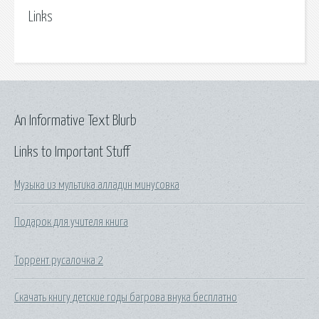
Links
An Informative Text Blurb
Links to Important Stuff
Музыка из мультика алладин минусовка
Подарок для учителя книга
Торрент русалочка 2
Скачать книгу детские годы багрова внука бесплатно