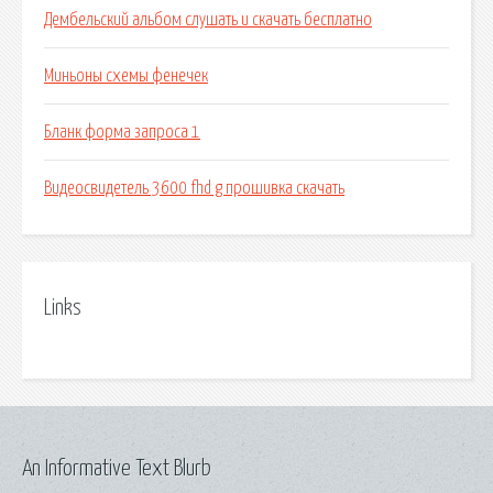
Дембельский альбом слушать и скачать бесплатно
Миньоны схемы фенечек
Бланк форма запроса 1
Видеосвидетель 3600 fhd g прошивка скачать
Links
An Informative Text Blurb