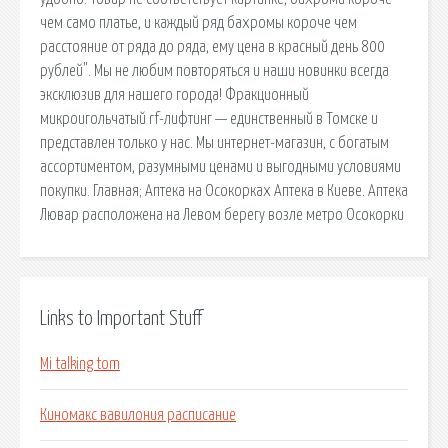
чем само платье, и каждый ряд бахромы короче чем
расстояние от ряда до ряда, ему цена в красный день 800
рублей". Мы не любим повторяться и наши новинки всегда
эксклюзив для нашего города! Фракционный
микроигольчатый rf-лифтинг — единственный в Томске и
представлен только у нас. Мы интернет-магазин, с богатым
ассортиментом, разумными ценами и выгодными условиями
покупки. Главная; Аптека на Осокорках Аптека в Киеве. Аптека
Лювар расположена на Левом берегу возле метро Осокорки
Links to Important Stuff
Mi talking tom
Киномакс вавилония расписание