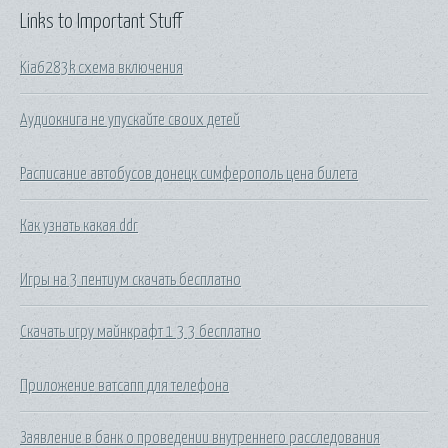
Links to Important Stuff
Kia6283k схема включения
Аудиокнига не упускайте своих детей
Расписание автобусов донецк симферополь цена билета
Как узнать какая ddr
Игры на 3 пентиум скачать бесплатно
Скачать игру майнкрафт 1 3 3 бесплатно
Приложение ватсапп для телефона
Заявление в банк о проведении внутреннего расследования