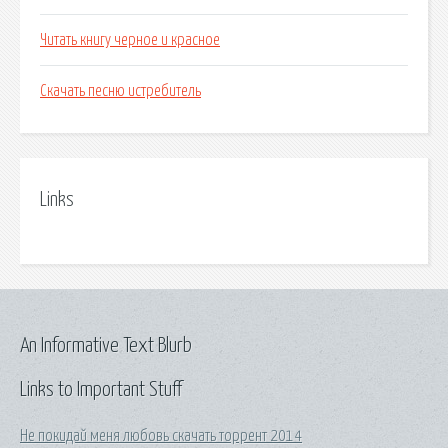
Читать книгу черное и красное
Скачать песню истребитель
Links
An Informative Text Blurb
Links to Important Stuff
Не покидай меня любовь скачать торрент 2014