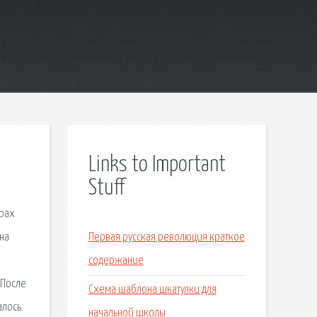
Links to Important
Stuff
трах
на
Первая русская революция краткое
содержание
 После
Схема шаблона шкатулки для
алось.
начальной школы