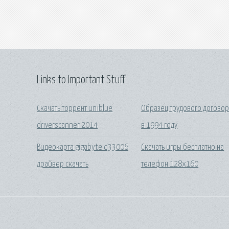
Links to Important Stuff
Скачать торрент uniblue
Образец трудового догово
driverscanner 2014
в 1994 году
Видеокарта gigabyte d33006
Скачать игры бесплатно на
драйвер скачать
телефон 128х160