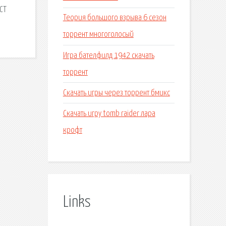
СТ
Теория большого взрыва 6 сезон
торрент многоголосый
Игра бателфилд 1942 скачать
торрент
Скачать игры через торрент бмикс
Скачать игру tomb raider лара
крофт
Links