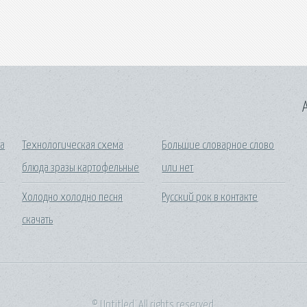
A
ра
Технологическая схема
Большие словарное слово
блюда зразы картофельные
или нет
Холодно холодно песня
Русский рок в контакте
скачать
© Untitled. All rights reserved.