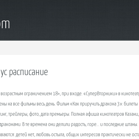
om
аус расписание
с возрастным ограничением 18+, при входе. «СуперВторники» в кинотеа
ны на все фильмы весь день. Фильм «Как приручить дракона 3»: билеты 
тинг, трейлеры, фото, дата премьеры. Полная афиша кинотеатров Казани,
драконами. В те времена они делили радость, горе… и последние штаны.
ваются: детей нет, любовь остыла, общих интересов практически не ост