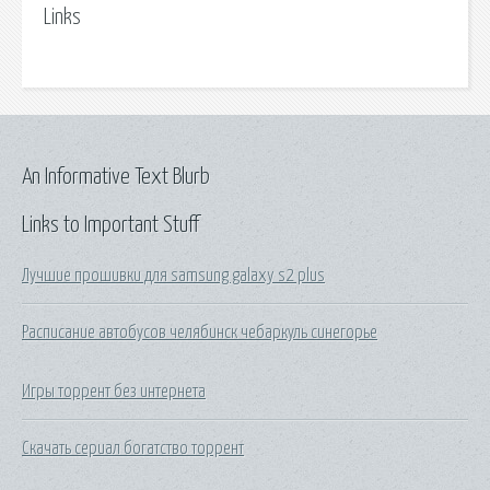
Links
An Informative Text Blurb
Links to Important Stuff
Лучшие прошивки для samsung galaxy s2 plus
Расписание автобусов челябинск чебаркуль синегорье
Игры торрент без интернета
Скачать сериал богатство торрент