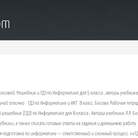
om
осовой. Решебник и ГДЗ по Информатике для 5 класса , авторы учебника:
ай отлично. · ГДЗ по Информатике и ИКТ. 8 класс. Босова. Рабочая тетрадь
решебник (ГДЗ) по Информатике для 8 класса , Авторы учебника: Л.Л. Бо
ебники, а также списать готовые ответы на задания и домашнюю работу. 
ная подготовка по информатике — ответственный и сложный процесс. ««Г