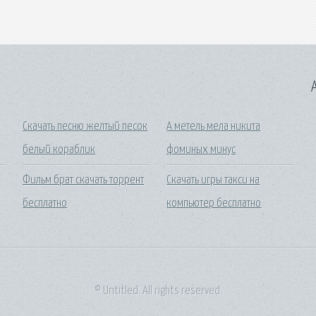
A
Скачать песню желтый песок
А метель мела никита
белый кораблик
фоминых минус
Фильм брат скачать торрент
Скачать игры такси на
бесплатно
компьютер бесплатно
© Untitled. All rights reserved.