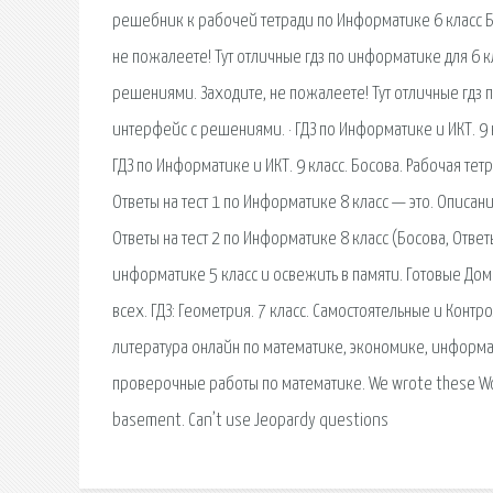
решебник к рабочей тетради по Информатике 6 класс Бо
не пожалеете! Тут отличные гдз по информатике для 6 кл
решениями. Заходите, не пожалеете! Тут отличные гдз по
интерфейс с решениями. · ГДЗ по Информатике и ИКТ. 9 к
ГДЗ по Информатике и ИКТ. 9 класс. Босова. Рабочая тетр
Ответы на тест 1 по Информатике 8 класс — это. Описани
Ответы на тест 2 по Информатике 8 класс (Босова, Отве
информатике 5 класс и освежить в памяти. Готовые До
всех. ГДЗ: Геометрия. 7 класс. Самостоятельные и Конт
литература онлайн по математике, экономике, информа
проверочные работы по математике. We wrote these Wou
basement. Can’t use Jeopardy questions