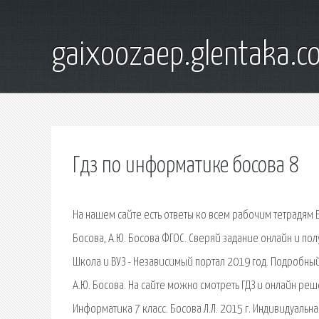
gaixoozaep.glentaka.c
Гдз по информатике босова 8
На нашем сайте есть ответы ко всем рабочим тетрадям Б
Босова, А.Ю. Босова ФГОС. Сверяй задание онлайн и получ
Школа и ВУЗ - Независимый портал 2019 год. Подробный 
А.Ю. Босова. На сайте можно смотреть ГДЗ и онлайн реш
Информатика 7 класс. Босова Л.Л. 2015 г. Индивидуаль