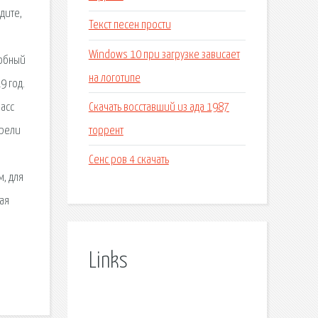
дите,
Текст песен прости
Windows 10 при загрузке зависает
добный
на логотипе
9 год.
Скачать восставший из ада 1987
ласс
торрент
трели
Сенс ров 4 скачать
, для
ая
Links