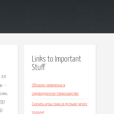
Links to Important
Stuff
 Л.Л.
 - -
Образец заявление в
сова,
садоводческое товарищество
ГДЗ.
Скачать игры гонки в пустыне через
ДЗ
торрент