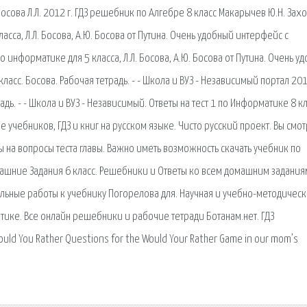
сова Л.Л. 2012 г. ГДЗ решебник по Алгебре 8 класс Макарычев Ю.Н. Захо
асса, Л.Л. Босова, А.Ю. Босова от Путина. Очень удобный интерфейс с
 информатике для 5 класса, Л.Л. Босова, А.Ю. Босова от Путина. Очень у
ласс. Босова. Рабочая тетрадь. - - Школа и ВУЗ - Независимый портал 201
адь. - - Школа и ВУЗ - Независимый. Ответы на тест 1 по Информатике 8 к
е учебников, ГДЗ и книг на русском языке. Чисто русский проект. Вы смо
ты на вопросы теста главы. Важно иметь возможность скачать учебник по
машние Задания 6 класс. Решебники и Ответы ко всем домашним заданиям
рольные работы к учебнику Погорелова для. Научная и учебно-методическ
тике. Все онлайн решебники и рабочие тетради Ботанам.нет. ГДЗ
ld You Rather Questions for the Would Your Rather Game in our mom’s