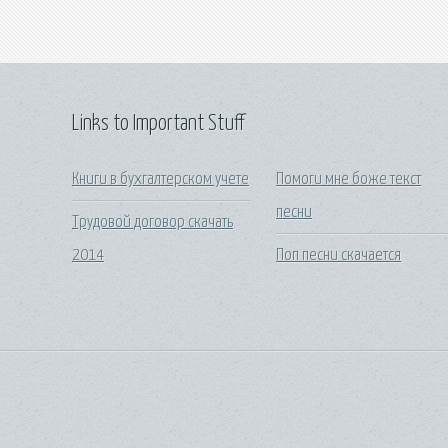
Links to Important Stuff
Книги в бухгалтерском учете
Помоги мне боже текст
песни
Трудовой договор скачать
2014
Поп песни скачается