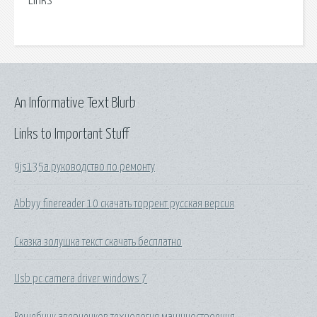
Links
An Informative Text Blurb
Links to Important Stuff
9js135a руководство по ремонту
Abbyy finereader 10 скачать торрент русская версия
Сказка золушка текст скачать бесплатно
Usb pc camera driver windows 7
Решебник аверченков технология машиностроения