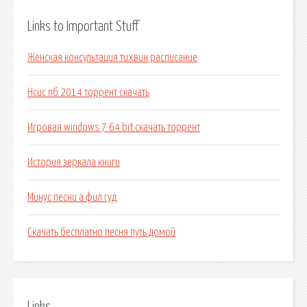
Links to Important Stuff
Женская консультация тихвин расписание
Нсис пб 2014 торрент скачать
Игровая windows 7 64 bit скачать торрент
История зеркала книги
Минус песни а фил гуд
Скачать бесплатно песня путь домой