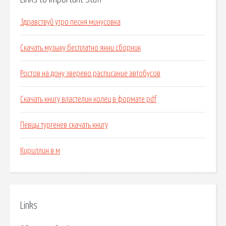
Здравствуй утро песня минусовка
Скачать музыку бесплатно янни сборник
Ростов на дону зверево расписание автобусов
Скачать книгу властелин колец в формате pdf
Певцы тургенев скачать книгу
Кириллин в м
Links