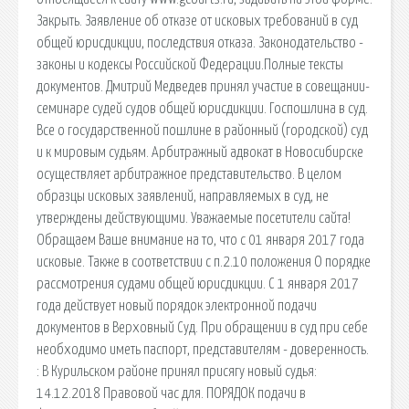
Закрыть. Заявление об отказе от исковых требований в суд
общей юрисдикции, последствия отказа. Законодательство -
законы и кодексы Российской Федерации.Полные тексты
документов. Дмитрий Медведев принял участие в совещании-
семинаре судей судов общей юрисдикции. Госпошлина в суд.
Все о государственной пошлине в районный (городской) суд
и к мировым судьям. Арбитражный адвокат в Новосибирске
осуществляет арбитражное представительство. В целом
образцы исковых заявлений, направляемых в суд, не
утверждены действующими. Уважаемые посетители сайта!
Обращаем Ваше внимание на то, что с 01 января 2017 года
исковые. Также в соответствии с п.2.10 положения О порядке
рассмотрения судами общей юрисдикции. С 1 января 2017
года действует новый порядок электронной подачи
документов в Верховный Суд. При обращении в суд при себе
необходимо иметь паспорт, представителям - доверенность.
: В Курильском районе принял присягу новый судья:
14.12.2018 Правовой час для. ПОРЯДОК подачи в