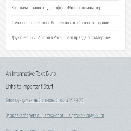
Как скачать записи с диктофона iPhone в компьютер.
Сочинение по картине Кончаловского Сирень в корзине.
Двухсимочный Айфон в России: вся правда о поддержке.
An Informative Text Blurb
Links to Important Stuff
Блок фундаментный стеновой гост 13579 78
Здоровьесберегающие технологии в детском саду книга