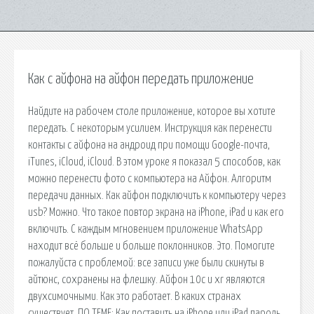
Как с айфона на айфон передать приложение
Найдите на рабочем столе приложение, которое вы хотите
передать. С некоторым усилием. Инструкция как перенести
контакты с айфона на андроид при помощи Google-почта,
iTunes, iCloud, iCloud. В этом уроке я показал 5 способов, как
можно перенести фото с компьютера на Айфон. Алгоритм
передачи данных. Как айфон подключить к компьютеру через
usb? Можно. Что такое повтор экрана на iPhone, iPad и как его
включить. С каждым мгновением приложение WhatsApp
находит всё больше и больше поклонников. Это. Помогите
пожалуйста с проблемой: все записи уже были скинуты в
айтюнс, сохранены на флешку. Айфон 10с и xr являются
двухсимочными. Как это работает. В каких странах
существует. ПО ТЕМЕ: Как поставить на iPhone или iPad пароль