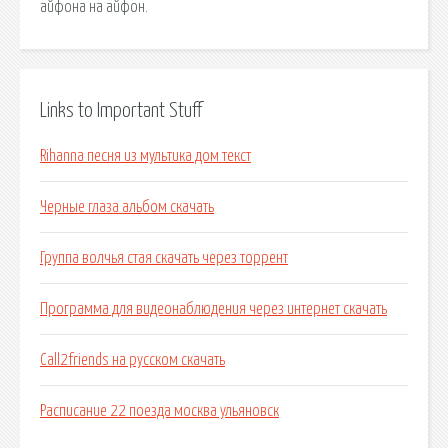
айфона на айфон.
Links to Important Stuff
Rihanna песня из мультика дом текст
Черные глаза альбом скачать
Группа волчья стая скачать через торрент
Программа для видеонаблюдения через интернет скачать
Call2friends на русском скачать
Расписание 22 поезда москва ульяновск