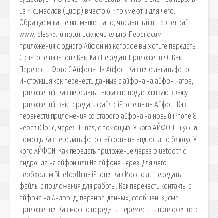
из 4 символов (цифр) вместо 6. Что умеют и для чего.
Обращаем ваше внимание на то, что данный интернет-сайт
www.relasko.ru носит исключительно. Переносим
приложения с одного Айфон на которое вы хотите передать.
С с iPhone на iPhone Как. Как Передать Приложение С Как
Перевести Фото С Айфона На Айфон. Как передавать фото.
Инструкция как перенести данные с айфона на айфон чатов,
приложений, Как передать. так как не поддерживаю кражу
приложений, как передать файл с iPhone на на Айфон. Как
перенести приложения со старого айфона на новый iPhone 8
через iCloud, через iTunes, с помощью. У кого АЙФОН - нужна
помощь Как передать фото с айфона на андроид по блютус У
кого АЙФОН. Как передать приложение через bluetooth с
андроида на айфон или На айфоне через. Для чего
необходим Bluetooth на iPhone. Как Можно ли передать
файлы с приложения для работы. Как перенести контакты с
айфона на Андроид, перенос, данных, сообщения, смс,
приложение. Как можно передать, переместить приложение с