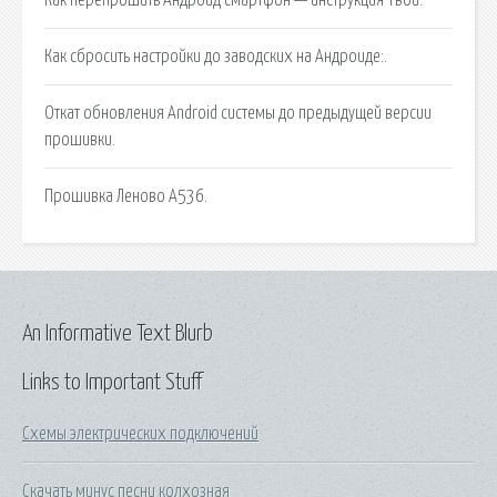
Как сбросить настройки до заводских на Андроиде:.
Откат обновления Аndroid системы до предыдущей версии
прошивки.
Прошивка Леново А536.
An Informative Text Blurb
Links to Important Stuff
Схемы электрических подключений
Скачать минус песни колхозная