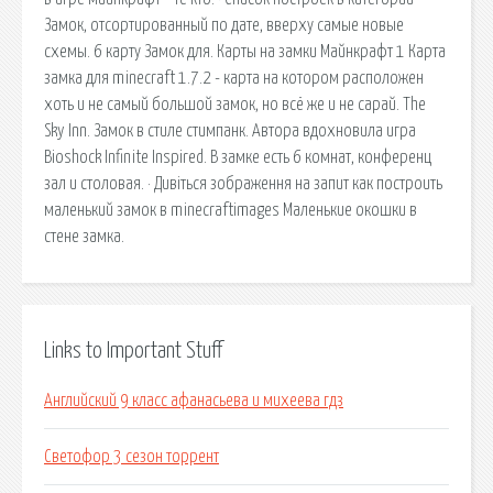
Замок, отсортированный по дате, вверху самые новые
схемы. 6 карту Замок для. Карты на замки Майнкрафт 1 Карта
замка для minecraft 1.7.2 - карта на котором расположен
хоть и не самый большой замок, но всё же и не сарай. The
Sky Inn. Замок в стиле стимпанк. Автора вдохновила игра
Bioshock Infinite Inspired. В замке есть 6 комнат, конференц
зал и столовая. · Дивіться зображення на запит как построить
маленький замок в minecraftimages Маленькие окошки в
стене замка.
Links to Important Stuff
Английский 9 класс афанасьева и михеева гдз
Светофор 3 сезон торрент