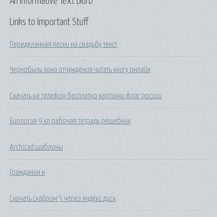
An Informative Text Blurb
Links to Important Stuff
Переделанная песни на свадьбу текст
Чернобыль зона отчуждения читать книгу онлайн
Скачать на телефон бесплатно картинки флаг россии
Биология 9 кл рабочая тетрадь решебник
Archicad шаблоны
Гражданин н
Скачать скайрим 5 через яндекс диск