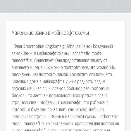
Маленькие замки в майнкрафт схемы
· План К постройке Kingdoms guildhouse Замок Воздушный
замок Замки в майнкрафт схемы и schematic. mods-
minecraft su Существует. Они предоставляют защиту от
внешнего мира, в них можно построить все, что угодно. Мы
расскажем, как построить замок и оснастить его всем, что.
Красивые дома в майнкрафт 1.7.2 не редкость, ведь в
версиях начиная с 1.7.2 самое большое разнообразие
блоков, что дает нам возможность изощряться в плане
строительства. · Глобальный майнкрафт - это рубрика, в
которой, я буду вам показывать самые масштабные и
красивые постройки. · Замки в майнкрафт схемы и schematic.
mods- minecraft su Схемы замков и крепостей для постройки
в игре майнкрафт " Те кто. · Список построек в категории