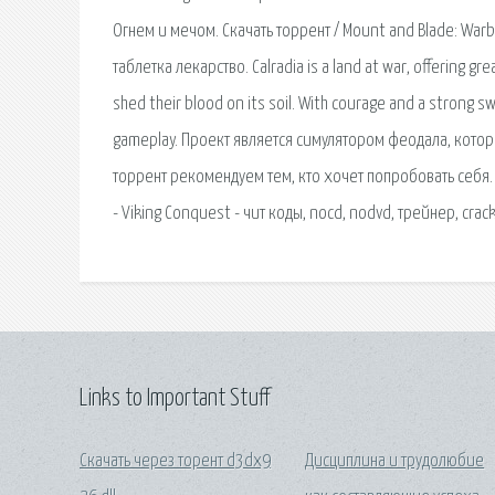
Огнем и мечом. Скачать торрент / Mount and Blade: Warb
таблетка лекарство. Calradia is a land at war, offering g
shed their blood on its soil. With courage and a strong
gameplay. Проект является симулятором феодала, котор
торрент рекомендуем тем, кто хочет попробовать себя. 
- Viking Conquest - чит коды, nocd, nodvd, трейнер, crac
Links to Important Stuff
Скачать через торент d3dx9
Дисциплина и трудолюбие