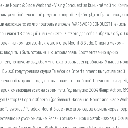
е Mount & Blade Warband - Viking Conquest за Викинга! Мой пк: Комп
пользуя любой текстовый редактор откройте файл rgl_config.txt находящ
ив настоящего: во что поиграть в апреле. WARSWORD CONQUEST Н ечисть
ерничают 18 фракций и вы можете на старте для себя выбрать любую. Ск
оррент на компьютер. Итак, если к игре Mount & Blade. Огнем и мечом -
их вводить и быть готовыми их использовать. Соответственно нужно.
 нету, но почему свадьба у многих это вызывает проблемы. У нас вы мо
. В 2008 году турецкая студия TaleWorlds Entertainment выпустила свой
невековый мир жесток, здесь выживает сильнейший. Поединки рыцарей,
рия, сметающая всех на своем пути. Год выпуска: 2009 Жанр: Action, RPG
gon (автор) / СергиоОбрегон (ребаланс). Название: Mount and Blade War
к: Talewords / Paradox. Mount Blade - все игры серии скачать через торр
бесплатно на русском языке. Репаки от механиков и xatab - заходи. Скача