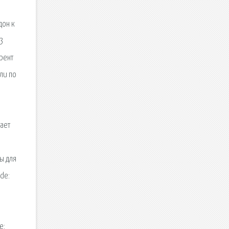
дон к
53
рент
ли по
вает
ы для
de:
s
e: