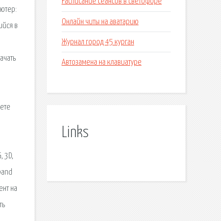
Расписание сеансов в светофоре
ьютер:
Онлайн читы на аватарию
ийся в
Журнал город 45 курган
ачать
Автозамена на клавиатуре
жете
Links
, 3D,
band
ент на
ть