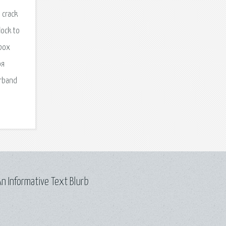
 crack
lock to
-box
оя
arband
n Informative Text Blurb