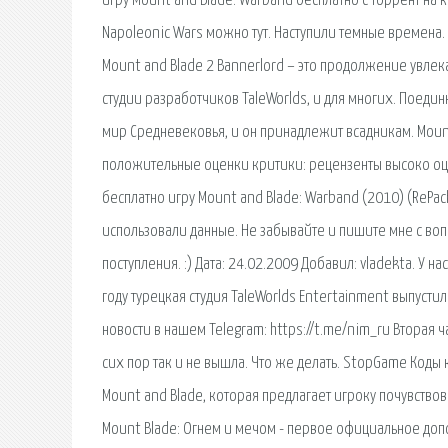
игру Mount and Blade: Warband бесплатно c торрент на 
Napoleonic Wars можно тут. Наступили темные времена.
Mount and Blade 2 Bannerlord – это продолжение увле
студии разработчиков TaleWorlds, и для многих. Поеди
мир Средневековья, и он принадлежит всадникам. Moun
положительные оценки критики: рецензенты высоко оце
бесплатно игру Mount and Blade: Warband (2010) (RePack 
использовали данные. Не забывайте и пишите мне с воп
поступления. :) Дата: 24.02.2009 Добавил: vladekta. У н
году турецкая студия TaleWorlds Entertainment выпуст
новости в нашем Telegram: https://t.me/nim_ru Вторая 
сих пор так и не вышла. Что же делать. StopGame Код
Mount and Blade, которая предлагает игроку почувств
Mount Blade: Огнем и мечом - первое официальное доп