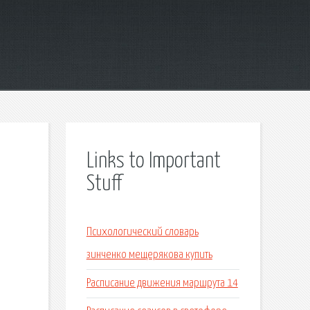
Links to Important
Stuff
Психологический словарь
зинченко мещерякова купить
Расписание движения маршрута 14