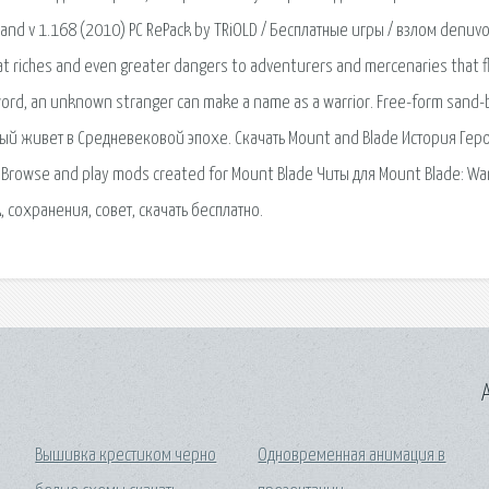
and v 1.168 (2010) PC RePack by TRiOLD / Бесплатные игры / взлом denuvo
reat riches and even greater dangers to adventurers and mercenaries that f
 sword, an unknown stranger can make a name as a warrior. Free-form sand
ый живет в Средневековой эпохе. Скачать Mount and Blade История Гер
Browse and play mods created for Mount Blade Читы для Mount Blade: W
k, сохранения, совет, скачать бесплатно.
A
Вышивка крестиком черно
Одновременная анимация в