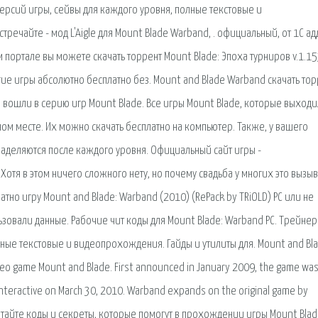
версий игры, сейвы для каждого уровня, полные текстовые и
речайте - мод L'Aigle для Mount Blade Warband, . официальный, от 1С ад
 портале вы можете скачать торрент Mount Blade: Эпоха турниров v.1.1
гие игры абсолютно бесплатно без. Mount and Blade Warband скачать тор
е вошли в серию игр Mount Blade. Все игры Mount Blade, которые выходи
ном месте. Их можно скачать бесплатно на компьютер. Также, у вашего
наделяются после каждого уровня. Официальный сайт игры -
 Хотя в этом ничего сложного нету, но почему свадьба у многих это вызы
тно игру Mount and Blade: Warband (2010) (RePack by TRiOLD) PC или не
ьзовали данные. Рабочие чит коды для Mount Blade: Warband PC. Трейнер
ные текстовые и видеопрохождения. Гайды и утилиты для. Mount and Bla
video game Mount and Blade. First announced in January 2009, the game wa
nteractive on March 30, 2010. Warband expands on the original game by
Читайте коды и секреты, которые помогут в прохождении игры Mount Blad