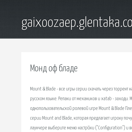
gaixoozaep.glentaka.c
Монд оф бладе
Mount & Blade - все игры серии скачать через торрент н
русском языке. Репаки от механиков и xatab - заходи.
однопользовательской ролевой игре Mount & Blade Пле
серии Mount and Blade, которая предлагает игроку по
лаунчере выберите меню настрйки ("Configuration") и в