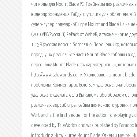
чит коды для Mount Blade PC. Трейнеры для различных 
видеопрохождения. Гайды и утилиты для облегчения. В ст
супер-пупер популярной игре Mount and Blade На нашем
(2010/PC/Русский) RePack от WebeR, а также многие дру
1.158 русская версия бесплатно. Перечень игр, которы
порядку их релиза. Все части Mount Blade собраны в од
персонажа Mount Blade есть характеристики, которые 
http://www.taleworlds.com/. Ухаживания в mount blade.
проблемы. Комментарии Если Вам удалось скачать беспла
удалось это сделать, если Вы каким либо образом испол
различных версий игры, сейвы для каждого уровня, пол
Warband is the first sequel for the action role-playing 
developed by TaleWorlds and was published by Paradox I
introducing. Читы к игре Mount Blade: Огнем и мечом. 