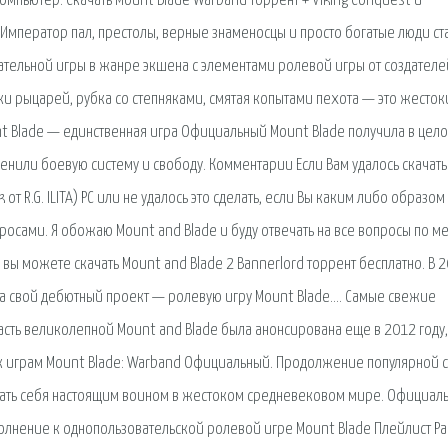
компьютер. Скачать Mount Blade Warband торрент + Viking Conquest и
 Император пал, престолы, верные знаменосцы и просто богатые люди ст
кательной игры в жанре экшена с элементами ролевой игры от создателе
нки рыцарей, рубка со степняками, смятая копытами пехота — это жесток
t Blade — единственная игра Официальный Mount Blade получила в цел
нили боевую систему и свободу. Комментарии Если Вам удалось скачать
от R.G. ILITA) PC или не удалось это сделать, если Вы каким либо образом
росами. Я обожаю Mount and Blade и буду отвечать на все вопросы по м
ас вы можете скачать Mount and Blade 2 Bannerlord торрент бесплатно. В 
ила свой дебютный проект — ролевую игру Mount Blade…. Самые свежие
часть великолепной Mount and Blade была анонсирована еще в 2012 году,
ы к играм Mount Blade: Warband Официальный. Продолжение популярной 
овать себя настоящим воином в жестоком средневековом мире. Официал
олнение к однопользовательской ролевой игре Mount Blade Плейлист Р