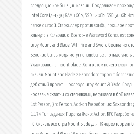
следующие комбинации клавиш. Продолжаем прохождени
Intel Core i7-4790, RAM 16Gb, SSD 120Gb, SSD 500Gb Ис
папке с игрой. Старкиллер против зомби, прошлое прот
хлынула в Кальрадию. Всего же Warsword Conquest соп
игру Mount and Blade: With Fire and Sword бесплатно c т
Великие битвы коды могут понадобиться, то надо уметь 
Ухаживания в mount blade. Хотя в этом ничего сложного
скачать Mount and Blade 2 Bannerlord торрент бесплатно
дебютный проект — ролевую игру Mount & Blade. Сред
кровавые схватки со степняками, несущаяся в бой кавале
1st Person, 3rd Person, Add-on Разработчик: Saxsondra
1.134 Тип издания: Пиратка Жанр: Action, RPG Разработчи
PC. Скачать все игры Mount Blade для ПК через торрент 