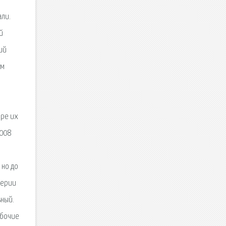
али.
й
ий
ом
ере их
2008
 но до
серии
ьный.
абочие