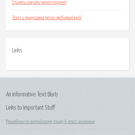
Стиляги скачать через торрент
Текст и минусовка песни любимый мой
Links
An Informative Text Blurb
Links to Important Stuff
Решебник по английскому языку 6 класс виленкин