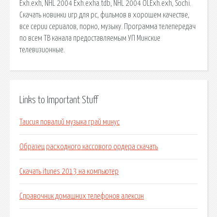
Exh.exh, NHL 2004 Exh.exha.tdb, NHL 2004 OLExh.exh, Sochi.
Скачать новинки игр для pc, фильмов в хорошем качестве,
все серии сериалов, порно, музыку. Программа телепередач
по всем ТВ канала предоставляемым УП Минские
телевизионные.
Links to Important Stuff
Таисия повалий музыка грай минус
Образец расходного кассового ордера скачать
Скачать itunes 2013 на компьютер
Справочник домашних телефонов алексин