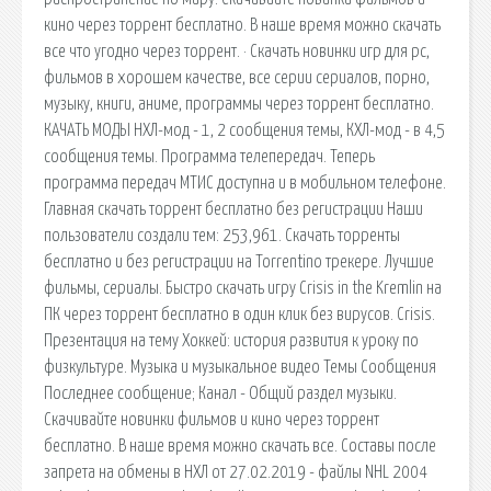
кино через торрент бесплатно. В наше время можно скачать
все что угодно через торрент. · Скачать новинки игр для pc,
фильмов в хорошем качестве, все серии сериалов, порно,
музыку, книги, аниме, программы через торрент бесплатно.
КАЧАТЬ МОДЫ НХЛ-мод - 1, 2 сообщения темы, КХЛ-мод - в 4,5
сообщения темы. Программа телепередач. Теперь
программа передач МТИС доступна и в мобильном телефоне.
Главная скачать торрент бесплатно без регистрации Наши
пользователи создали тем: 253,961. Скачать торренты
бесплатно и без регистрации на Torrentino трекере. Лучшие
фильмы, сериалы. Быстро скачать игру Crisis in the Kremlin на
ПК через торрент бесплатно в один клик без вирусов. Crisis.
Презентация на тему Хоккей: история развития к уроку по
физкультуре. Музыка и музыкальное видео Темы Сообщения
Последнее сообщение; Канал - Общий раздел музыки.
Скачивайте новинки фильмов и кино через торрент
бесплатно. В наше время можно скачать все. Составы после
запрета на обмены в НХЛ от 27.02.2019 - файлы NHL 2004