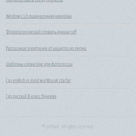
Windows 10 лицензионная наклейка
Фразеологический словарь кунина pdf
Расписание электричек от кишерти до перми
Шаблоны слова love для фотосессии
Гдз english in mind workbook starter
Гдз русский 8 класс бунеева
© Untitled. All rights reserved.