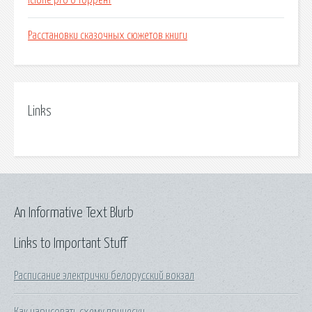
Iclone pro 6 торрент
Расстановки сказочных сюжетов книги
Links
An Informative Text Blurb
Links to Important Stuff
Расписание электрички белорусский вокзал
Как нарисовать схему прически