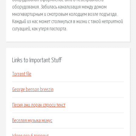
оборудования. Забилась канализация между домом
многквартирным и смотровым колодцем возле подъезда.
Каждый из нас может столкнуться в жизни с такой неприятной
ситуацией, как утеря паспорта.
Links to Important Stuff
Torrent file
George benson breezin
Песня ани лорак спроси текст
Веселая музыка минус