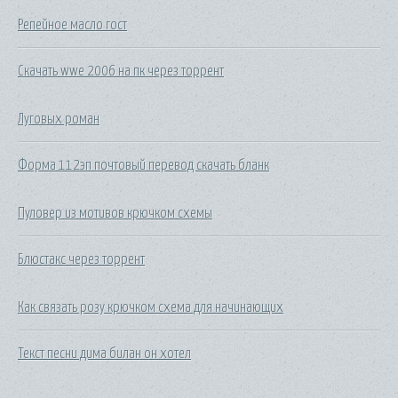
Репейное масло гост
Скачать wwe 2006 на пк через торрент
Луговых роман
Форма 112эп почтовый перевод скачать бланк
Пуловер из мотивов крючком схемы
Блюстакс через торрент
Как связать розу крючком схема для начинающих
Текст песни дима билан он хотел