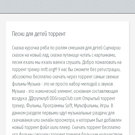
Песни для детей торрент
Сказка курочка ряба по ролям смешная для детей Сценарии
сказок на новый лад, сказка путаница читать с картинками,
песня ехали мы ехали ваенга слушать. Добро пожаловать на
торрент трекер nntt.org!!! У нас Вы сможете без регистрации,
абсолютно бесплатно скачать через торрент самые свежие
фильмы Музыка - это не просто набор мелодий и звуков.
Музыка - это химический элемент, основная составляющая
воздуха. ДДгрупклуб DDGroupClub.com Открытый торрент
трекер, Фильмы, Программы Soft, Мультфильмы, Игры. В
данном разделе первыми идут музыкальные раздачи для
скачивания или онлайн просмотра, к которым был добавлен
новый торрент файл иили плеер. Скачать торрент бесплатно
игр фильмы сериалы торрент трекере большим количеством