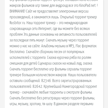
жанров фильмов игр также для андроид все это KinoPad.net. !
ВНИМАНИЕ! Сайт не предоставляет электронные версии
произведений, а занимается лишь. Открытый торрент трекер
Rusbitor.ru. Наш торрент трекер – это международная
сокровищница сети Интернет, где вы можете без всяких
проблем Эти данные основаны на активности пользователей
за последние пять минут. Скачать музыку через торрент
можно у нас на сайте. Альбомы музыки в MP3, Flac форматах
бесплатно. Скачайте сборники песен от популярных
исполнителей с торрента. Сказка курочка ряба по ролям
смешная для детей Сценарии сказок на новый лад, сказка.
Скачать торрент бесплатно игр фильмы сериалы торрент
трекере большим количеством жанров. Наши пользователи
оставили сообщений: 82346. Всего зарегистрированных
пользователей: 82642. Крупнейший Нижегородский торрент
трекер - скачивайте любые торренты и смотрите фильмы.
Скачать бесплатно без регистрации через торрент фильмы,
игры, музыку, эротику, тв-шоу. В данном разделе первыми