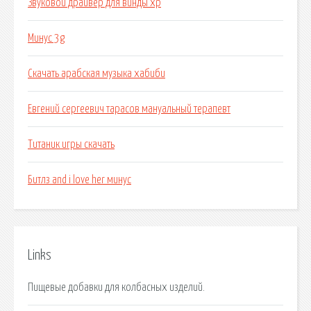
Звуковой драйвер для винды xp
Минус 3g
Скачать арабская музыка хабиби
Евгений сергеевич тарасов мануальный терапевт
Титаник игры скачать
Битлз and i love her минус
Links
Пищевые добавки для колбасных изделий.