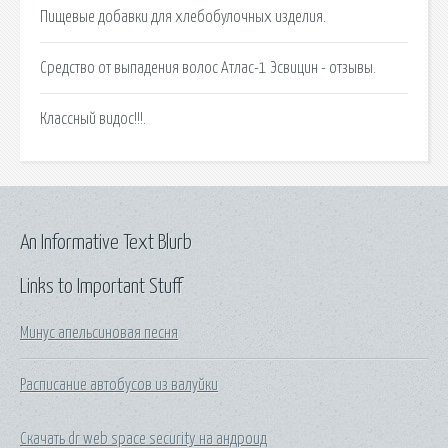
Пищевые добавки для хлебобулочных изделия.
Средство от выпадения волос Атлас-1 Эсвицин - отзывы.
Классный видос!!!.
An Informative Text Blurb
Links to Important Stuff
Минус апельсиновая песня
Расписание автобусов из валуйки
Скачать dr web space security на андроид