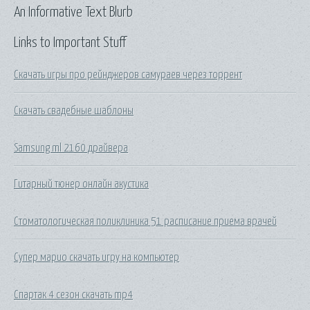
An Informative Text Blurb
Links to Important Stuff
Скачать игры про рейнджеров самураев через торрент
Скачать свадебные шаблоны
Samsung ml 2160 драйвера
Гитарный тюнер онлайн акустика
Стоматологическая поликлиника 51 расписание приема врачей
Супер марио скачать игру на компьютер
Спартак 4 сезон скачать mp4