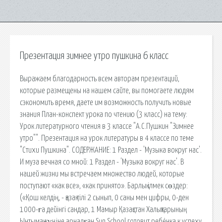
Презентация зимнее утро пушкина 6 класс
Выражаем благодарность всем авторам презентаций,
которые размещены на нашем сайте, вы помогаете людям
сэкономить время, даете им возможность получить новые
знания План-конспект урока по чтению (3 класс) на тему:
Урок литературного чтения в 3 классе "А.С.Пушкин "Зимнее
утро"". Презентация на урок литературы в 4 классе по теме
"Стихи Пушкина". СОДЕРЖАНИЕ: 1 Раздел - 'Музыка вокруг нас'.
И муза вечная со мной: 1 Раздел - 'Музыка вокруг нас'. В
нашей жизни мы встречаем множество людей, которые
поступают «как все», «как принято». Барлық ілмек сөздер:
(«Қош келдің, - қазақ тілі 2 сынып, 0 саны мен цифры, 0-ден
1000-ға дейінгі сандар, 1 Мамыр Қазақстан Халықтарының
Ынтымақ күніне арналған Sun School готовит ребёнка к успеху