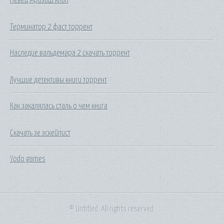
Терминатор 2 фаст торрент
Наследие вальдемара 2 скачать торрент
Лучшие детективы книги торрент
Как закалялась сталь о чем книга
Скачать зе эскейпист
Yodo games
© Untitled. All rights reserved.