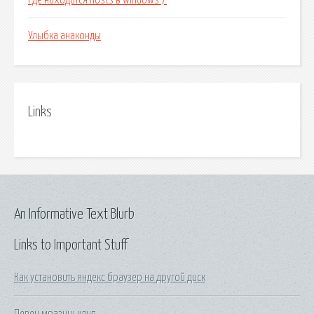
Где находится hosts в windows 7
Улыбка анаконды
Links
An Informative Text Blurb
Links to Important Stuff
Как установить яндекс браузер на другой диск
Певец мразиш клип