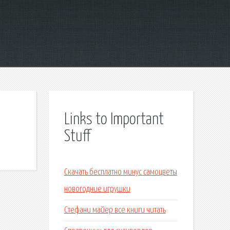
Links to Important
Stuff
Скачать бесплатно минус самоцветы
новогодние игрушки
Стефани майер все книги читать