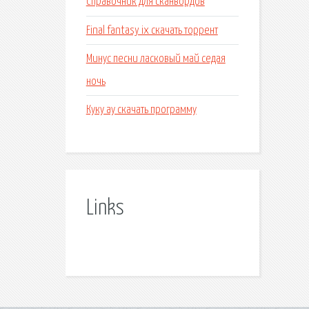
Справочник для сканвордов
Final fantasy ix скачать торрент
Минус песни ласковый май седая
ночь
Куку ау скачать программу
Links