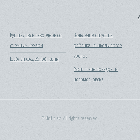
A
Купить диван аккордеон со
Заявление отпустить
съемным чехлом
ребенка из школы после
уроков
Шаблон свадебной казны
Расписание поездов из
новомосковска
© Untitled. All rights reserved.