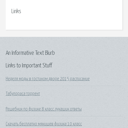
Links
An Informative Text Blurb
Links to Important Stuff
Неделя моды в гостином дворе 2015 расписание
Табулораса торрент
Решебник по физике 8 класс лукашик ответы
Скачать бесплатно мякишев физика 10 класс