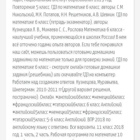
Повторение 5 класс. ГДЗ по математике 6 класс. авторы: С.М.
Никольский, М.К. Потапов, Н.Н. Решетников, А.В. Шевкин. ГДЗ по
математике 6 класс (тетрадь-экзаменатор). авторы:
Кузнецова Л. В., Минаева С. С., Рослова Математика 6 класса -
наилучший учебник, применяющийся в школах России! В нем
всё отточено годами опыта авторов. Если тебе понравился
наш сайт, можешь пользоваться готовыми домашними
заданиями по математике только для проверки знаний. ГДЗ по
математике 6 класс - смотрите онлайн готовые домашние
задания (решебники) или скачивайте ГДЗ на компьютер.
Работаем над созданием ответов. Кузнецова, Муравьева,
Шнеперман. 2010-2011 гг(другой вариант решения,
постранично). Онлайн. #английский6класс #немецкий6класс
#французский6класс #татарский6класс 6 класс Английский.
#английский5класс #немецкий5класс #французский5класс
#татарский5класс 5-6 класс Английский. ВПР 2018 по
английскому языку с ответами. Все варианты. 11 класс 2018
год. 1 часть, 2 часть. Рабочая программа по математике 10