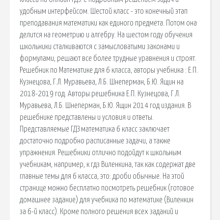
удобным интерфейсом. Шестой класс - это конечный этап
преподавания математики как единого предмета. Потом она
делится на геометрию и алгебру. На шестом году обучения
школьники сталкиваются с замысловатыми законами и
формулами, решают все более трудные уравнения и строят.
Решебник по Математике для 6 класса, авторы учебника : Е.П.
Кузнецова, Г.Л. Муравьева, Л.Б. Шнеперман, Б.Ю. Ящин на
2018-2019 год. Авторы решебника Е.П. Кузнецова, Г.Л.
Муравьева, Л.Б. Шнеперман, Б.Ю. Ящин 2014 год издания. В
решебнике представлены и условия и ответы.
Представляемые ГДЗ математика 6 класс заключает
достаточно подробно расписанные задачи, а также
упражнения. Решебники отлично подойдут к школьным
учебникам, например, к гдз Виленкина, так как содержат две
главные темы для 6 класса, это: дроби обычные. На этой
странице можно бесплатно посмотреть решебник (готовое
домашнее задание) для учебника по математике (Виленкин
за 6-й класс). Кроме полного решения всех заданий и