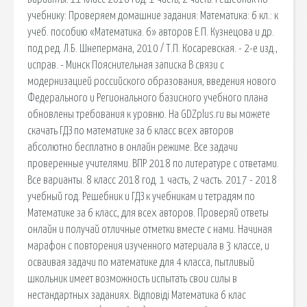
учебнику: Проверяем домашние задания: Математика: 6 кл.: к
учеб. пособию «Математика. 6» авторов Е.П. Кузнецова и др.
под ред. Л.Б. Шнепермана, 2010 / Т.П. Косаревская. - 2-е изд.,
исправ. - Минск Пояснительная записка В связи с
модернизацией российского образования, введения нового
Федерального и Регионального базисного учебного плана
обновлены требования к уровню. На GDZplus.ru вы можете
скачать ГДЗ по математике за 6 класс всех авторов
абсолютно бесплатно в онлайн режиме. Все задачи
проверенные учителями. ВПР 2018 по литературе с ответами.
Все варианты. 8 класс 2018 год. 1 часть, 2 часть. 2017 - 2018
учебный год. Решебник и ГДЗ к учебникам и тетрадям по
Математике за 6 класс, для всех авторов. Проверяй ответы
онлайн и получай отличные отметки вместе с нами. Начиная
марафон с повторения изученного материала в 3 классе, и
осваивая задачи по математике для 4 класса, пытливый
школьник имеет возможность испытать свои силы в
нестандартных заданиях. Відповіді Математика 6 клас