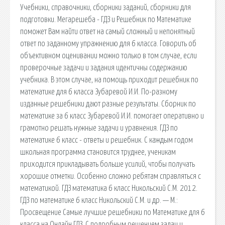
Учебники, справочники, сборники заданий, сборники для
подготовки. Мегарешеба - ГДЗ и Решебник по Математике
поможет Вам найти ответ на самый сложный и непонятный
ответ по заданному упражнению для 6 класса. Говорить об
объективном оценивании можно только в том случае, если
проверочные задачи и задания идентичны содержанию
учебника. В этом случае, на помощь приходит решебник по
математике для 6 класса Зубаревой И.И. По-разному
изданные решебники дают разные результаты. Сборник по
математике за 6 класс Зубаревой И.И. помогает оперативно и
грамотно решать нужные задачи и уравнения. ГДЗ по
математике 6 класс - ответы и решебник. С каждым годом
школьная программа становится труднее, ученикам
приходится прикладывать больше усилий, чтобы получать
хорошие отметки. Особенно сложно ребятам справляться с
математикой. ГДЗ математика 6 класс Никольский С.М. 2012.
ГДЗ по математике 6 класс Никольский С.М. и др. — М.:
Просвещение Самые лучшие решебники по Математике для 6
класса на Онлайн ГДЗ. С подробным решением задач и