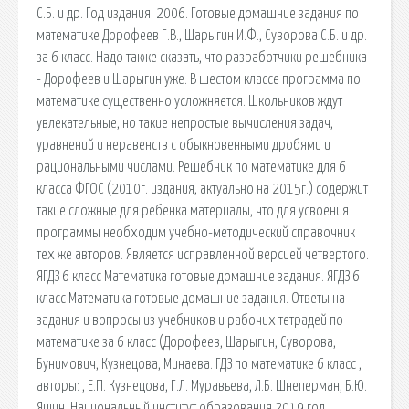
С.Б. и др. Год издания: 2006. Готовые домашние задания по
математике Дорофеев Г.В., Шарыгин И.Ф., Суворова С.Б. и др.
за 6 класс. Надо также сказать, что разработчики решебника
- Дорофеев и Шарыгин уже. В шестом классе программа по
математике существенно усложняется. Школьников ждут
увлекательные, но такие непростые вычисления задач,
уравнений и неравенств с обыкновенными дробями и
рациональными числами. Решебник по математике для 6
класса ФГОС (2010г. издания, актуально на 2015г.) содержит
такие сложные для ребенка материалы, что для усвоения
программы необходим учебно-методический справочник
тех же авторов. Является исправленной версией четвертого.
ЯГДЗ 6 класс Математика готовые домашние задания. ЯГДЗ 6
класс Математика готовые домашние задания. Ответы на
задания и вопросы из учебников и рабочих тетрадей по
математике за 6 класс (Дорофеев, Шарыгин, Суворова,
Бунимович, Кузнецова, Минаева. ГДЗ по математике 6 класс ,
авторы: , Е.П. Кузнецова, Г.Л. Муравьева, Л.Б. Шнеперман, Б.Ю.
Ящин, Национальный институт образования 2019 год.