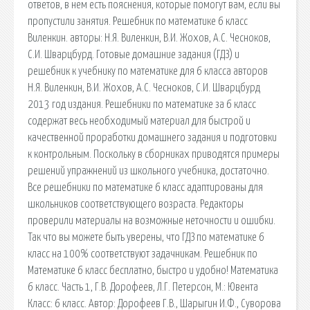
ответов, в нем есть пояснения, которые помогут вам, если вы
пропустили занятия. Решебник по математике 6 класс
Виленкин. авторы: Н.Я. Виленкин, В.И. Жохов, А.С. Чесноков,
С.И. Шварцбурд. Готовые домашние задания (ГДЗ) и
решебник к учебнику по математике для 6 класса авторов
Н.Я. Виленкин, В.И. Жохов, А.С. Чесноков, С.И. Шварцбурд
2013 год издания. Решебники по математике за 6 класс
содержат весь необходимый материал для быстрой и
качественной проработки домашнего задания и подготовки
к контрольным. Поскольку в сборниках приводятся примеры
решений упражнений из школьного учебника, достаточно.
Все решебники по математике 6 класс адаптированы для
школьников соответствующего возраста. Редакторы
проверили материалы на возможные неточности и ошибки.
Так что вы можете быть уверены, что ГДЗ по математике 6
класс на 100% соответствуют задачникам. Решебник по
Математике 6 класс бесплатно, быстро и удобно! Математика
6 класс. Часть 1, Г.В. Дорофеев, Л.Г. Петерсон, М.: Ювента
Класс: 6 класс. Автор: Дорофеев Г.В., Шарыгин И.Ф., Суворова