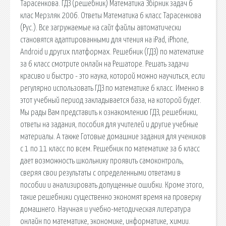
Тарасенкова. ГДЗ (решебник) Математика Збірник задач 6
клас Мерзляк 2006. Ответы Математика 6 класс Тарасенкова
(Рус.). Все загружаемые на сайт файлы автоматически
становятся адаптированными для чтения на iPad, iPhone,
Android и других платформах. Решебник (ГДЗ) по математике
за 6 класс смотрите онлайн на Решаторе. Решать задачи
красиво и быстро - это наука, которой можно научиться, если
регулярно использовать ГДЗ по математике 6 класс. Именно в
этот учебный период закладывается база, на которой будет.
Мы рады Вам представить к ознакомлению ГДЗ, решебники,
ответы на задания, пособия для учителей и другие учебные
материалы. А также Готовые домашние задания для учеников
с 1 по 11 класс по всем. Решебник по математике за 6 класс
дает возможность школьнику проявить самоконтроль,
сверяя свои результаты с определенными ответами в
пособии и анализировать допущенные ошибки. Кроме этого,
такие решебники существенно экономят время на проверку
домашнего. Научная и учебно-методическая литература
онлайн по математике, экономике, информатике, химии.