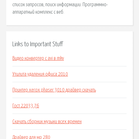
список запросов, поиск информации. Программно-
аппаратный комплекс с веб.
Links to Important Stuff
Видео конвертер с avi в mkv
Утилита удаления офиса 2010
Принтер xerox phaser 3010 драйвер скачать
Гост 22033 76
Скачать сборник музыки всех времен
Драйвер для мр 280