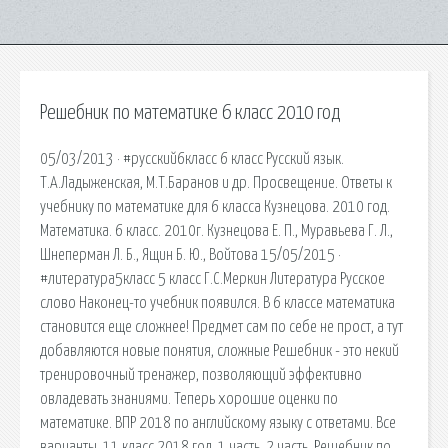
Решебник по математике 6 класс 2010 год
05/03/2013 · #русский6класс 6 класс Русский язык.
Т.А.Ладыженская, М.Т.Баранов и др. Просвещение. Ответы к
учебнику по математике для 6 класса Кузнецова. 2010 год.
Математика. 6 класс. 2010г. Кузнецова Е. П., Муравьева Г. Л.,
Шнеперман Л. Б., Ящин Б. Ю., Войтова 15/05/2015 ·
#литература5класс 5 класс Г.С.Меркин Литература Русское
слово Наконец-то учебник появился. В 6 классе математика
становится еще сложнее! Предмет сам по себе не прост, а тут
добавляются новые понятия, сложные Решебник - это некий
тренировочный тренажер, позволяющий эффективно
овладевать знаниями. Теперь хорошие оценки по
математике. ВПР 2018 по английскому языку с ответами. Все
варианты. 11 класс 2018 год. 1 часть, 2 часть. Решебник по