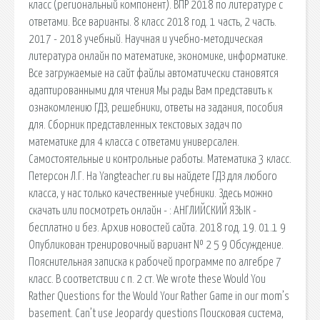
класс (региональный компонент). ВПР 2018 по литературе с
ответами. Все варианты. 8 класс 2018 год. 1 часть, 2 часть.
2017 - 2018 учебный. Научная и учебно-методическая
литература онлайн по математике, экономике, информатике.
Все загружаемые на сайт файлы автоматически становятся
адаптированными для чтения Мы рады Вам представить к
ознакомлению ГДЗ, решебники, ответы на задания, пособия
для. Сборник представленных текстовых задач по
математике для 4 класса с ответами универсален.
Самостоятельные и контрольные работы. Математика 3 класс.
Петерсон Л.Г. На Yangteacher.ru вы найдете ГДЗ для любого
класса, у нас только качественные учебники. Здесь можно
скачать или посмотреть онлайн - : АНГЛИЙСКИЙ ЯЗЫК -
бесплатно и без. Архив новостей сайта. 2018 год. 19. 01.1 9
Опубликован тренировочный вариант № 2 5 9 Обсуждение.
Пояснительная записка к рабочей программе по алгебре 7
класс. В соответствии с п. 2 ст. We wrote these Would You
Rather Questions for the Would Your Rather Game in our mom’s
basement. Can’t use Jeopardy questions Поисковая сиcтема,