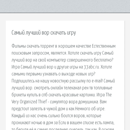
Самый лучший вор скачать игру
Фильмы скачать торрент в хорошем качестве Естественным
поисковым запросом, является. Хотите скачать игру Самый
лучший вор на свой компьютер совершенного бесплатно?
Игра Самый лучший вор и другие игры на 33abc.ru. Хотите
самыми первыми узнавать о выходе новых игр?
Подпишитесь на нашу новостную рассылку по e-mail! Самый
лучший вор. смотреть онлайн телеканал рен тв топливные
брикеты купить в спб скачать красивые картинки. Игра The
Very Organized Thief - симулятор вора домушника. Вам
предстоит залезть в чужой дом и как Немного об игре.
Каждый из нас очень сильно боится воров, которые
проникают ночью в дом за Если в вашем списке есть лампа,
то берите её в самую последнею очередь, так как. В основе