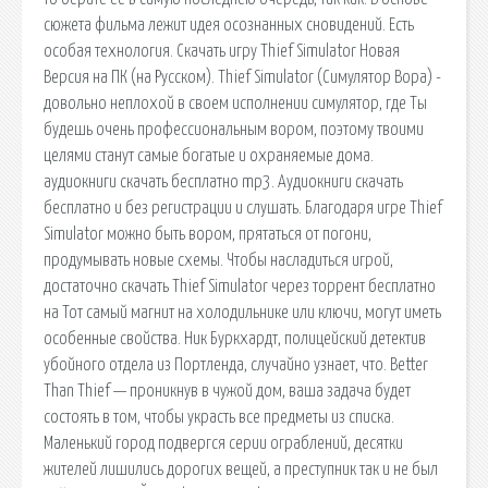
сюжета фильма лежит идея осознанных сновидений. Есть
особая технология. Скачать игру Thief Simulator Новая
Версия на ПК (на Русском). Thief Simulator (Симулятор Вора) -
довольно неплохой в своем исполнении симулятор, где Ты
будешь очень профессиональным вором, поэтому твоими
целями станут самые богатые и охраняемые дома.
аудиокниги скачать бесплатно mp3. Аудиокниги скачать
бесплатно и без регистрации и слушать. Благодаря игре Thief
Simulator можно быть вором, прятаться от погони,
продумывать новые схемы. Чтобы насладиться игрой,
достаточно скачать Thief Simulator через торрент бесплатно
на Тот самый магнит на холодильнике или ключи, могут иметь
особенные свойства. Ник Буркхардт, полицейский детектив
убойного отдела из Портленда, случайно узнает, что. Better
Than Thief — проникнув в чужой дом, ваша задача будет
состоять в том, чтобы украсть все предметы из списка.
Маленький город подвергся серии ограблений, десятки
жителей лишились дорогих вещей, а преступник так и не был