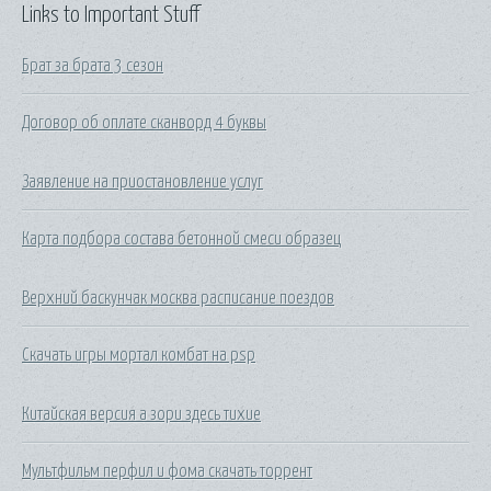
Links to Important Stuff
Брат за брата 3 сезон
Договор об оплате сканворд 4 буквы
Заявление на приостановление услуг
Карта подбора состава бетонной смеси образец
Верхний баскунчак москва расписание поездов
Скачать игры мортал комбат на psp
Китайская версия а зори здесь тихие
Мультфильм перфил и фома скачать торрент