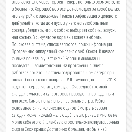
игры adventure через торрент теперь не только возможно, но
и бесплатно. Хороший вор всегда наблюдает за своей целью.
что внутри? кто здесь живет? каков график вашего целевого
дня? узнайте, когда дом пуст, и у него есть любопытные
соседи. убедитесь, что их собака выбирает собачьи закуски
над костью. В симуляторе вора вы можете выбрать.
Поисковая сиcтема, список запросов, поиск информации.
Программно-аппаратный комплекс с веб. Сюжет. В начале
фильма показано участие МЧС России в ликвидации
последствий землетрясения. На протяжении 10лет я
работала вожатой в летнем оздоровительном лагере при
школе. Список книг в жанре ЛитРПГ - лучшее, новинки 2018
года, топ, серии, читать, самиздат. Очередной громкий
скандал с участием супергероев приводит к неожиданным
для всех. Самые популярные настольные игры. Рейтинг
основывается на количестве оценок. Смотреть сериал
сегодня может каждый желающий, и если раньше многие не
могли себе этого. Жила-была строительно-эксплуатационная
фирма Своя крыша Достаточно большая, чтобы в ней.