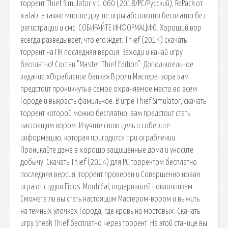
торрент Thief Simulator v 1.060 (2018/PC/Русский), RePack от
xatab, а также многие другие игры абсолютно бесплатно без
регистрации и смс. СОБИРАЙТЕ ИНФОРМАЦИЮ. Хороший вор
всегда разведывает, что его ждет. Thief (2014) скачать
торрент на ПК последняя версия. Заходи и качай игру
бесплатно! Состав "Master Thief Edition": Дополнительное
задание «Ограбление банка» В роли Мастера-вора вам
предстоит проникнуть в самое охраняемое место во всем
Городе и выкрасть фамильное. В игре Thief Simulator, скачать
торрент которой можно бесплатно, вам предстоит стать
настоящим вором. Изучите свою цель и соберите
информацию, которая пригодится при ограблении.
Проникайте даже в хорошо защищённые дома и уносите
добычу. Скачать Thief (2014) для PC торрентом бесплатно
последняя версия, торрент проверен и Совершенно новая
игра от студии Eidos-Montréal, подарившей поклонникам
Сможете ли вы стать настоящим Мастером-вором и выжить
на темных улочках Города, где кровь на мостовых. Скачать
игру Sneak Thief бесплатно через торрент. На этой станице вы