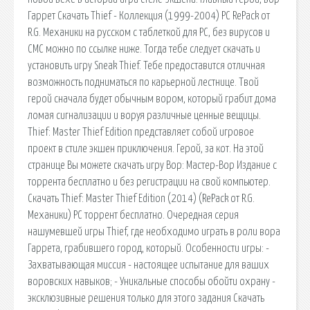
Гаррет Скачать Thief - Коллекция (1999-2004) PC RePack от
R.G. Механики на русском с таблеткой для PC, без вирусов и
СМС можно по ссылке ниже. Тогда тебе следует скачать и
установить игру Sneak Thief. Тебе предоставится отличная
возможность подниматься по карьерной лестнице. Твой
герой сначала будет обычным вором, который грабит дома
ломая сигнализации и воруя различные ценные вещицы.
Thief: Master Thief Edition представляет собой игровое
проект в стиле экшен приключения. Герой, за кот. На этой
странице Вы можете скачать игру Вор: Мастер-Вор Издание с
торрента бесплатно и без регистрации на свой компьютер.
Скачать Thief: Master Thief Edition (2014) (RePack от R.G.
Механики) PC торрент бесплатно. Очередная серия
нашумевшей игры Thief, где необходимо играть в роли вора
Гаррета, грабившего город, который. Особенности игры: -
Захватывающая миссия - настоящее испытание для ваших
воровских навыков; - Уникальные способы обойти охрану -
эксклюзивные решения только для этого задания Скачать