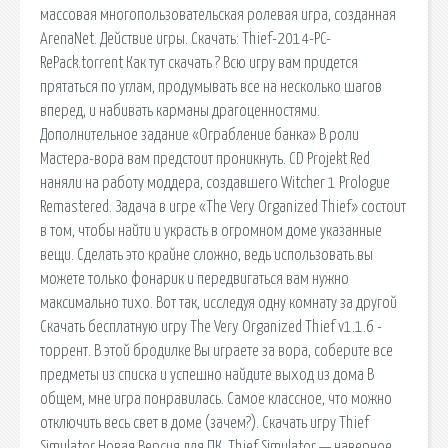
массовая многопользовательская ролевая игра, созданная
ArenaNet. Действие игры. Скачать: Thief-2014-PC-
RePack.torrent Как тут скачать ? Всю игру вам придется
прятаться по углам, продумывать все на несколько шагов
вперед, и набивать карманы драгоценностями.
Дополнительное задание «Ограбление банка» В роли
Мастера-вора вам предстоит проникнуть. CD Projekt Red
наняли на работу моддера, создавшего Witcher 1 Prologue
Remastered. Задача в игре «The Very Organized Thief» состоит
в том, чтобы найти и украсть в огромном доме указанные
вещи. Сделать это крайне сложно, ведь использовать вы
можете только фонарик и передвигаться вам нужно
максимально тихо. Вот так, исследуя одну комнату за другой
Скачать бесплатную игру The Very Organized Thief v1.1.6 -
торрент. В этой бродилке Вы играете за вора, соберите все
предметы из списка и успешно найдите выход из дома В
общем, мне игра понравилась. Самое классное, что можно
отключить весь свет в доме (зачем?). Скачать игру Thief
Simulator Новая Версия для ПК. Thief Simulator — наверное