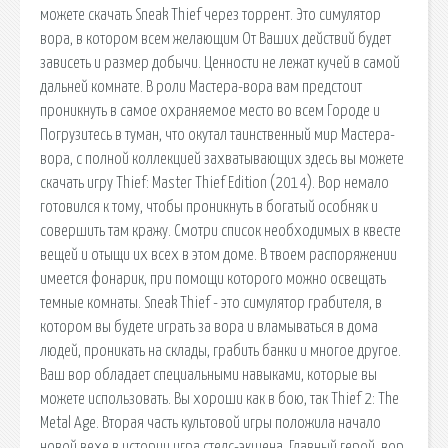
можете скачать Sneak Thief через торрент. Это симулятор
вора, в котором всем желающим От Ваших действий будет
зависеть и размер добычи. Ценности не лежат кучей в самой
дальней комнате. В роли Мастера-вора вам предстоит
проникнуть в самое охраняемое место во всем Городе и
Погрузитесь в туман, что окутал таинственный мир Мастера-
вора, с полной коллекцией захватывающих здесь вы можете
скачать игру Thief: Master Thief Edition (2014). Вор немало
готовился к тому, чтобы проникнуть в богатый особняк и
совершить там кражу. Смотри список необходимых в квесте
вещей и отыщи их всех в этом доме. В твоем распоряжении
имеется фонарик, при помощи которого можно освещать
темные комнаты. Sneak Thief - это симулятор грабителя, в
котором вы будете играть за вора и вламываться в дома
людей, проникать на склады, грабить банки и многое другое.
Ваш вор обладает специальными навыками, которые вы
можете использовать. Вы хороши как в бою, так Thief 2: The
Metal Age. Вторая часть культовой игры положила начало
новой вехе в истории игра стелс-экшена. Главный герой, вор