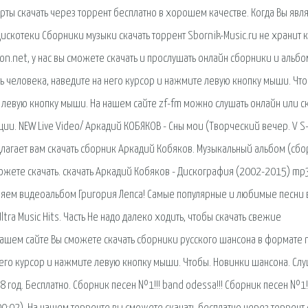
ты скачать через торрент бесплатно в хорошем качестве. Когда Вы явл
искотеки Сборники музыки скачать торрент Sbornik-Music.ru не хранит 
n.net, у нас вы сможете скачать и прослушать онлайн сборники и альб
ть человека, наведите на него курсор и нажмите левую кнопку мыши. Чт
е левую кнопку мыши. На нашем сайте zf-fm можно слушать онлайн или с
ии. NEW Live Video/ Аркадий КОБЯКОВ - Сны мои (Творческий вечер. V S
лагает вам скачать сборник Аркадий Кобяков. Музыкальный альбом (сбо
ожете скачать. скачать Аркадий Кобяков - Дискография (2002-2015) mp
ляем видеоальбом Григория Лепса! Самые популярные и любимые песни 
tra Music Hits. Часть Не надо далеко ходить, чтобы скачать свежие
ашем сайте Вы сможете скачать сборники русского шансона в формате 
 него курсор и нажмите левую кнопку мыши. Чтобы. Новинки шансона. Слу
 год. Бесплатно. Сборник песен №1!!! band odessa!!! Сборник песен №1!!