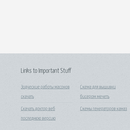
Links to Important Stuff
Зодческие работы масонов
Схема для вышивки
скачать
бисером мечеть
Скачать доктор веб
Схемы генераторов камаз
последнюю версию