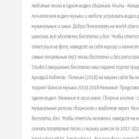
любимые песни в одном видео сборнике. Клипы - Концер
почитателем видео музыки и любите устраивать видео д
музыкальных и иных. Добро Пожаловать на world-shanso
шансона, все абсолютно бесплатно и без. Чтобы отмети
отметиться на фото, наведите на себя курсор и нажмит
самые популярные mp3 песни бесплатно и без регистрац
Studio Совершенно бесплатно наш торрент портал пред
Аркадий Кобяков - Помним (2016) на нашем сайте Вы м
торрент Шансон музыка 2019-2018 Название. Представ
одном видео. Название в оригинале: Сборник клипов - Ul
музыкальные релизы сборников и альбомов через. На н
бесплатно, без. Чтобы отметить человека, наведите на
скачать популярные песни и музыку шансон за 2017-2018