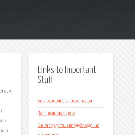
Links to Important
Stuff
ет вам
Беспризорность презентация
й
Поп песни скачается
жете
Книга гордость и предубеждение
ые и