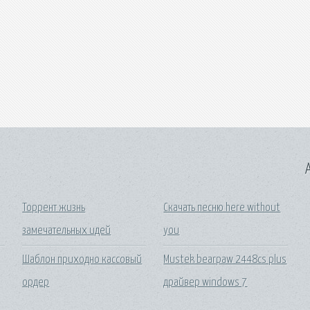
A
Торрент жизнь
Скачать песню here without
замечательных идей
you
Шаблон приходно кассовый
Mustek bearpaw 2448cs plus
ордер
драйвер windows 7