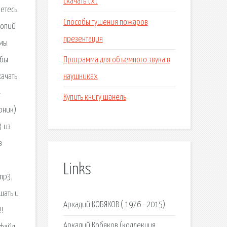
скачать txt
яетесь
Способы тушения пожаров
копий
презентация
омы
Программа для объемного звука в
обы
наушниках
качать
-
Купить книгу шанель
рник)
3 из
в
Links
mp3,
шать и
Аркадий КОБЯКОВ (.1976 - 2015).
!
Аркадий Кобяков (коллекция