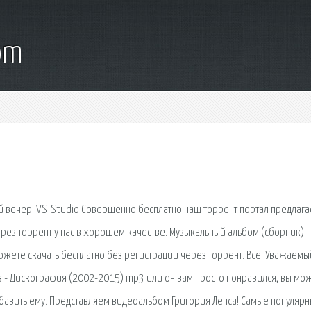
om
й вечер. VS-Studio Совершенно бесплатно наш торрент портал предлага
рез торрент у нас в хорошем качестве. Музыкальный альбом (сборник)
ожете скачать бесплатно без регистрации через торрент. Все. Уважаемы
в - Дискография (2002-2015) mp3 или он вам просто понравился, вы мо
бавить ему. Представляем видеоальбом Григория Лепса! Самые популярн