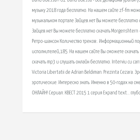
band odessa!!! 01. band odessa - Все дельфины ураган 
музыку 2018 года бесплатно. На нашем сайте zf-fm мож
музыкальном портале Зайцев.нет Вы можете бесплатно с
Зайцев.нет Вы можете бесплатно скачать Morgenshtern -
Ретро-шансон Количество треков:. Информационный по
исполнителей,185. На нашем сайте Вы сможете скачать 
скачать mp3 и слушать онлайн бесплатно. Interviu cu cant
Victoria Libertatii de Adrian Beldiman. Prezinta Cezar
эротические. Интересно знать. Именно в 50-годах на с
ОНЛАЙН! Сериал: КВЕСТ 2015 1 серия Expand text… глуб