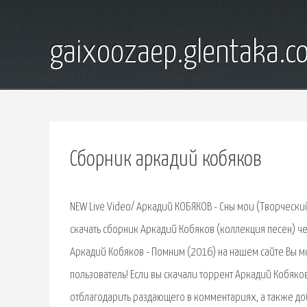
gaixoozaep.glentaka.c
Сборник аркадий кобяков
NEW Live Video/ Аркадий КОБЯКОВ - Сны мои (Творчески
скачать сборник Аркадий Кобяков (коллекция песен) че
Аркадий Кобяков - Помним (2016) на нашем сайте Вы м
пользователь! Если вы скачали торрент Аркадий Кобяко
отблагодарить раздающего в комментариях, а также до