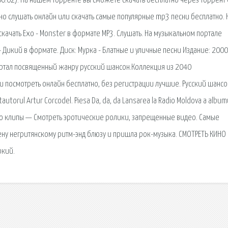
(00:02). На нашем торренте вы сможете скачать бесплатно через торрент
но слушать онлайн или скачать самые популярные mp3 песни бесплатно. 
качать Exo - Monster в формате MP3. Слушать. На музыкальном портале
 Дикий в формате. Диск: Мурка - Блатные и уличные песни Издание: 2000
ртал посвященный жанру русский шансон.Коллекция из 2040
и посмотреть онлайн бесплатно, без регистрации лучшие. Русский шансо
autorul Artur Corcodel. Piesa Da, da, da Lansarea la Radio Moldova a album
a. Эро клипы — Смотреть эротические ролики, запрещенные видео. Самые
мену негритянскому ритм-энд блюзу и пришла рок-музыка. СМОТРЕТЬ КИНО
окий.