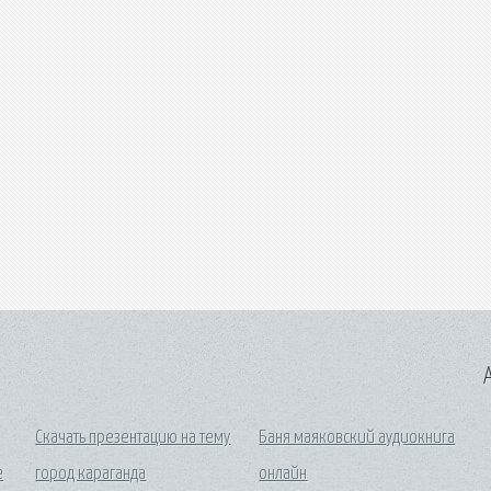
A
Скачать презентацию на тему
Баня маяковский аудиокнига
е
город караганда
онлайн