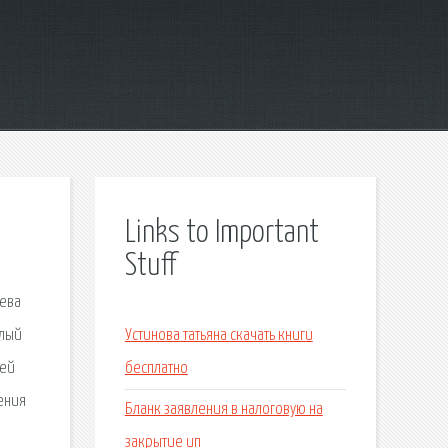
Links to Important
Stuff
рева
плый
Устинова татьяна скачать книги
сей
бесплатно
ения
Бланк заявления в налоговую на
закрытие ип