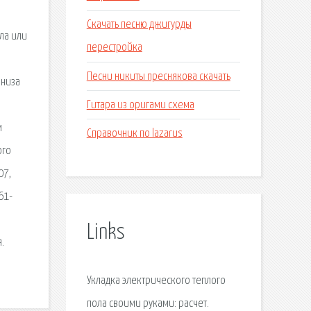
Скачать песню джигурды
ла или
перестройка
Песни никиты преснякова скачать
 низа
Гитара из оригами схема
м
Справочник по lazarus
ого
07,
61-
Links
.
Укладка электрического теплого
пола своими руками: расчет.