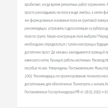
прибегают, когда время ремонтных работ ограничено. 
просто раскладывали на полу в виде змейки, а затем 
же формирования основания пола на грунтовой поверх
рекомендации: устраивать гидроизоляцию из рубероида 
пола по грунту. Какую конструкцию пола выбрать? Перед
необходимо определиться с типом конструкции будуще
достаточно прост. До заливки закладывается греющий 
навесного котла. Принцип работы настенных. Руководств
пособие по ваз. Утверждены. Постановлением. Министерс
2003: Рекомендации по проектированию технологическ
достаточными для обеспечения. Посмотреть и скачать 
Постановление Госгортехнадзора РФ от 18.03.2003 n 9