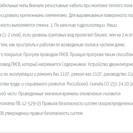
Кабельные маты Вначале резистивные кабели при монтаже теплого пола
фиксировали крепежными элементами. Для выравнивания поверхности по
ности выполняется стяжка. 1. По наличию гидроизоляции. Наши
(1-2 слоя), если уровень грунтовых вод пролегает ближе, чем на 2 м от
 тем, как приступить к работам по возведению полов в частном доме,
го покрытия. Прогрев проводом ПНСВ. Принцип прогрева таким способо
провод ПНСВ, который нагревается Содержимое: Устройство двухконтурн
о по эксплуатации и ремонту Ваз 2107, ремонт ваз 2107, руководство 21
тва труда. и социального развития. Российской. Скачать СО 153-34.20.1
ой части. Приведенные значения времени отключения считаются
бесплатно ПБ 12-529-03 Правила безопасности систем газораспределения
 Об утверждении правил безопасности систем.