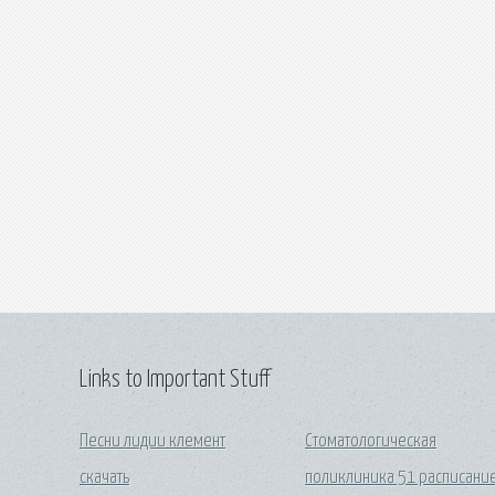
Links to Important Stuff
Песни лидии клемент
Стоматологическая
скачать
поликлиника 51 расписани