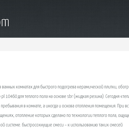
om
 в ванных комнатах для быстрого подогрева керамической плитки, обог
pl 10460 для теплого пола на основе sbr (жидкая резина). Сегодня «те
о пребывания в комнате, а иногда и основа отопления помещения. При в
щениях, отопление которых сделано по технологии теплого пола, ощущ
ой системе. быстросохнущие смеси – к использованию таких смесей