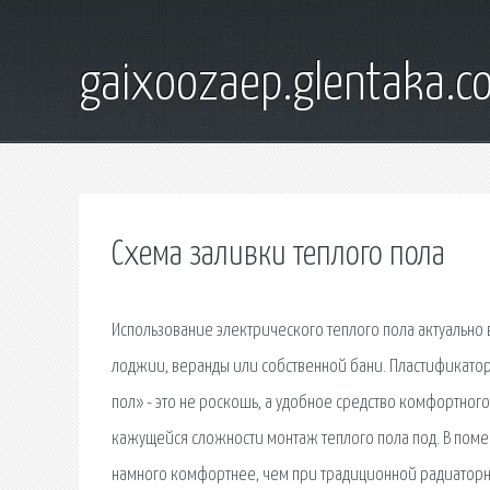
gaixoozaep.glentaka.c
Схема заливки теплого пола
Использование электрического теплого пола актуально
лоджии, веранды или собственной бани. Пластификатор 
пол» - это не роскошь, а удобное средство комфортног
кажущейся сложности монтаж теплого пола под. В поме
намного комфортнее, чем при традиционной радиаторн