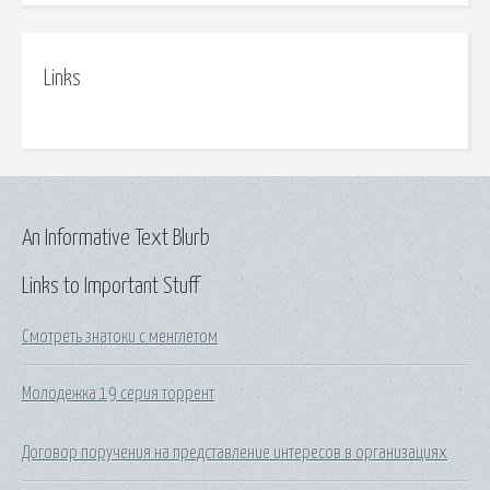
Links
An Informative Text Blurb
Links to Important Stuff
Смотреть знатоки с менглетом
Молодежка 19 серия торрент
Договор поручения на представление интересов в организациях