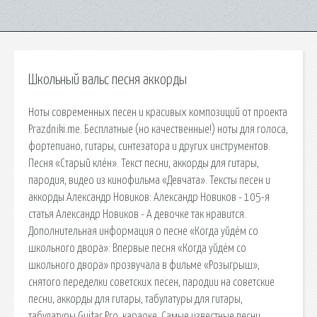
Школьный вальс песня аккорды
Ноты современных песен и красивых композиций от проекта
Prazdniki.me. Бесплатные (но качественные!) ноты для голоса,
фортепиано, гитары, синтезатора и других инструментов.
Песня «Старый клён». Текст песни, аккорды для гитары,
пародия, видео из кинофильма «Девчата». Тексты песен и
аккорды Александр Новиков: Александр Новиков - 105-я
статья Александр Новиков - А девочке так нравится.
Дополнительная информация о песне «Когда уйдём со
школьного двора»: Впервые песня «Когда уйдём со
школьного двора» прозвучала в фильме «Розыгрыш»,
снятого переделки советских песен, пародии на советские
песни, аккорды для гитары, табулатуры для гитары,
табулатуры Guitar Pro, караоке. Самые известные песни