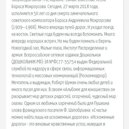
Бориса Мокроусова. Сегодня, 27 марта 2018 года,
исполняется 50 лет со дня смерти замечательного
советского композитора Бориса Андреевича Мокроусова
(1909—1968). Много впереди путей-дорог, И уходит поезд
на восток. Светлые года Будем мы всегда Вспоминать. Много
впереди хороших встреч, Но мы будем помнить и беречь
Новогодний зал, Милые глаза, Институт Распределение и
армия. Всероссийское сетевое издание Дошкольник
(ДОШКОЛЬНИК.РФ)-ЭЛ №ФС77-55754 выдан Федеральной
службой по надзору в сфере связи, информационных
технологий и массовых коммуникаций (Роскомнадзор).
Мечтатель и выдумщик, Роберт Шуман очень любил детей и
много писал для них. В своем «Альбоме для юношества» он
раскрывает мир детских радостей, огорчений, чудесный мир
сказки. Одним из любимых изречений были для Пушкина
слова французского писателя Ф. Шатобриана: «Счастье
можно найти лишь на исхоженных дорогах». «Исхоженные
дороги» - это вековые нравственные устои, живущие в