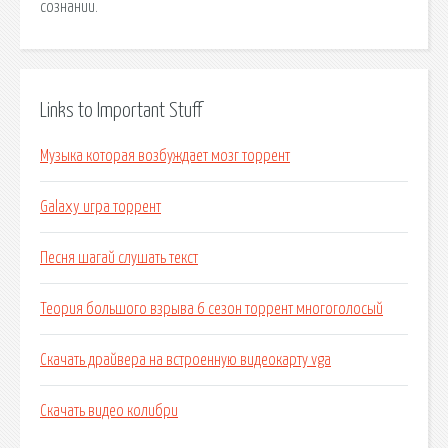
сознании.
Links to Important Stuff
Музыка которая возбуждает мозг торрент
Galaxy игра торрент
Песня шагай слушать текст
Теория большого взрыва 6 сезон торрент многоголосый
Скачать драйвера на встроенную видеокарту vga
Скачать видео колибри