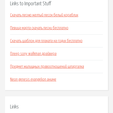
Links to Important Stuff
Скачать песню желтый песок белый кораблик
Певица марта скачать песни бесплатно
Скачать шаблон для плаката на годик бесплатно
Плеер sony walkman драйвера
Предмет жилищных правоотношений шпаргалка
Neon genesis evangelion аниме
Links