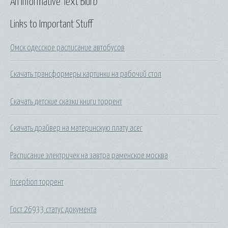
An Informative Text Blurb
Links to Important Stuff
Омск одесское расписание автобусов
Скачать трансформеры картинки на рабочий стол
Скачать детские сказки книги торрент
Скачать драйвер на материнскую плату acer
Расписание электричек на завтра раменское москва
Inception торрент
Гост 26933 статус документа