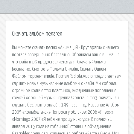
Скачать альбом пелагея
Вы можете скачать песню «АнимациЯ - Врут враги» с нашего
портала совершенно бесплатно. Обращаем ваше внимание,
что файл mp3 предоставляется для. Скачать Фильмы
Бесплатно, Смотреть Фильмы Онлайн, Скачать Одним
Файлом, торрент emule. Портал Radiola.Audio предлагает вам
слушать новые музыкальные альбомы онлайн. Мы собрали
огромное количество пластинок, ежедневные пополнения
свежей хорошей музыки. группа Фристайл mp3 скачать или
слушать бесплатно онлайн, 199 песен. Год Название Альбом
2005 «Колыбельная» Попроси у облаков: 2006 «Я твоя»
«Morning» 2007 «Я тебя не прощу никогда». В полночь 1
января 2015 года на публичной странице объединения
Gazgolder появилась совместная работа «Баста / Смоки Мо».