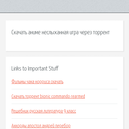
Скачать аниме неслыханная игра через торрент
Links to Important Stuff
Фильмы чака норриса скачать
Скачать торрент bionic commando rearmed
Решебник русская литература 9 класс
Аккорды апостол андрей перебор