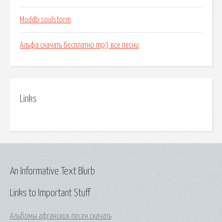
Moddb soulstorm
Альфа скачать бесплатно mp3 все песни
Links
An Informative Text Blurb
Links to Important Stuff
Альбомы афганских песен скачать