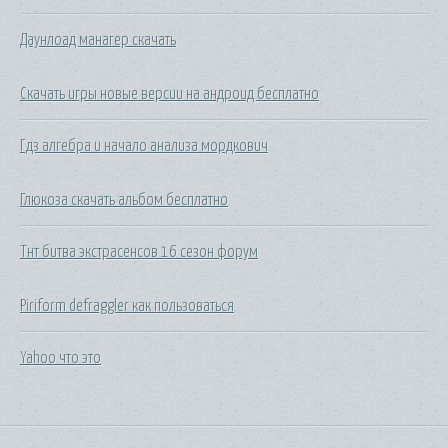
Даунлоад манагер скачать
Скачать игры новые версии на андроид бесплатно
Гдз алгебра и начало анализа мордкович
Глюкоза скачать альбом бесплатно
Тнт битва экстрасенсов 16 сезон форум
Piriform defraggler как пользоваться
Yahoo что это