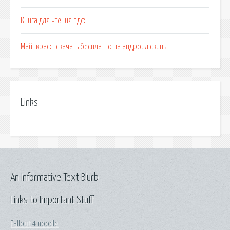
Книга для чтения пдф
Майнкрафт скачать бесплатно на андроид скины
Links
An Informative Text Blurb
Links to Important Stuff
Fallout 4 noodle