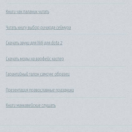
Книги чак паланик читать
Читать книгу выбор ричарда сеймура
Скачать звуки для hldj для dota 2
Скачать моды на варфейс каспер
Гарантийный талон самсунг образец
Презентация православные праздники
Книги маккавейские слушать