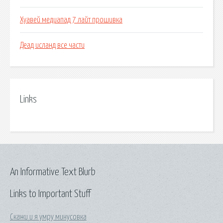
Хуавей медиапад 7 лайт прошивка
Деад исланд все части
Links
An Informative Text Blurb
Links to Important Stuff
Скажи и я умру минусовка