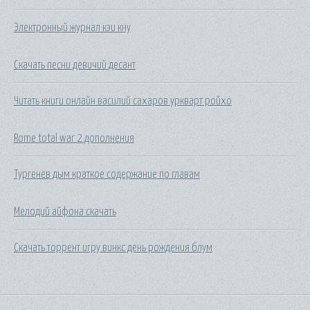
Электронный журнал кэи кну
Скачать песни девичий десант
Читать книги онлайн василий сахаров уркварт ройхо
Rome total war 2 дополнения
Тургенев дым краткое содержание по главам
Мелодий айфона скачать
Скачать торрент игру винкс день рождения блум