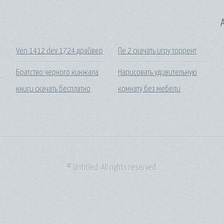
A
Ven 1412 dev 1724 драйвер
Пе 2 скачать игру торрент
Братство черного кинжала
Нарисовать удивительную
книги скачать бесплатно
комнату без мебели
© Untitled. All rights reserved.