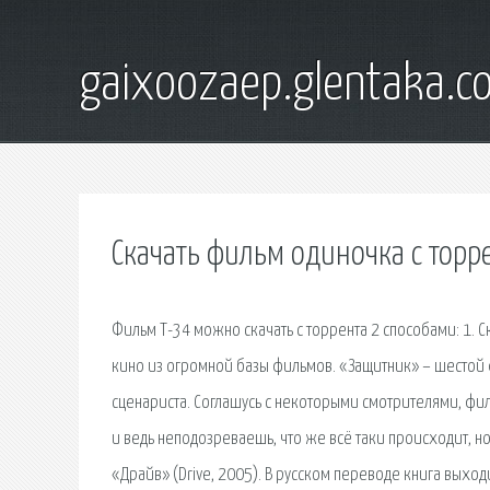
gaixoozaep.glentaka.c
Скачать фильм одиночка с торр
Фильм Т-34 можно скачать с торрента 2 способами: 1. С
кино из огромной базы фильмов. «Защитник» – шестой 
сценариста. Соглашусь с некоторыми смотрителями, фи
и ведь неподозреваешь, что же всё таки происходит, н
«Драйв» (Drive, 2005). В русском переводе книга выхо