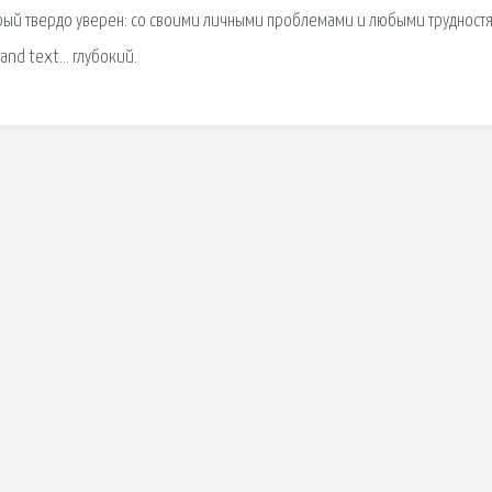
орый твердо уверен: со своими личными проблемами и любыми трудност
and text… глубокий.