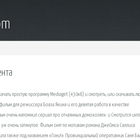
om
ента
качать простую программу Mediaget (430кб) и смотреть, или скачивать л
фильм для режиссера Боаза Якина и его девятая работа в качестве
льм очень напомнил сериал про отчаянных домохозяек. и Смотрится инт
о уж очень затянутое. Фильм снят по мотивам романа Джеймса Саллиса
дила также под названием «Гони!». Провинциальный оперативник Саня Б