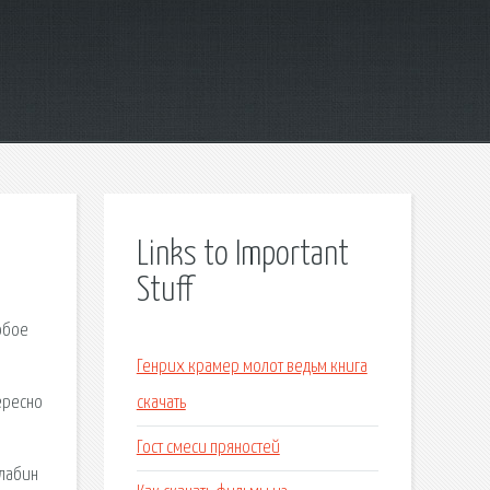
Links to Important
Stuff
юбое
Генрих крамер молот ведьм книга
ересно
скачать
Гост смеси пряностей
алабин