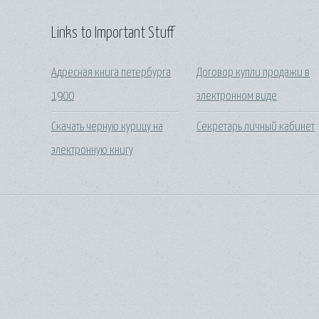
Links to Important Stuff
Адресная книга петербурга
Договор купли продажи в
1900
электронном виде
Скачать черную курицу на
Секретарь личный кабинет
электронную книгу