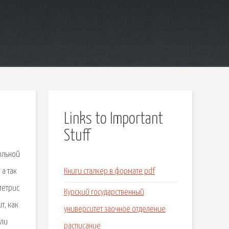
Links to Important
Stuff
ольной
 а так
Книги сталкер в формате pdf
 тетрис
Курский государственный
т, как
университет заочное отделение
али
расписание