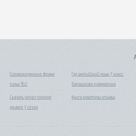
A
Головокружение франк
Гдз английский язык 7 класс
тилье fb2
барашкова грамматика
Скачать через торрент
Книга новаторы отзывы
универ 3 сезон