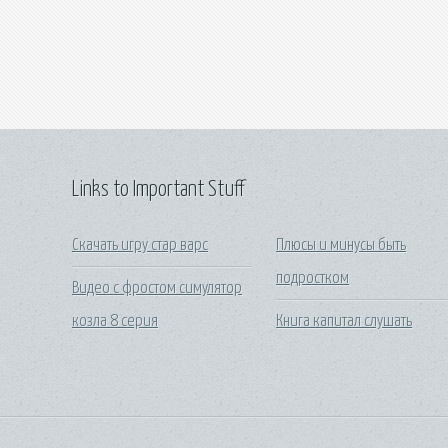
Links to Important Stuff
Скачать игру стар варс
Плюсы и минусы быть
подростком
Видео с фростом симулятор
козла 8 серия
Книга капитал слушать