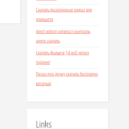
Скачать приложение радио для
планшета
Amd radeon каталист контроль
центр скачать
Скачать фильм в 3d ной через
торрент
Песни про дочку скачать бесплатно
веселые
Links