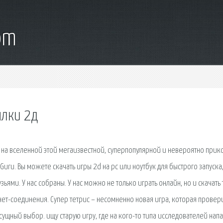
om
ялки 2д
на вселенной этой мегаизвестной, суперпопулярной и невероятно прик
Guru. Вы можете скачать игры 2d на pc или ноутбук для быстрого запуска,
зьями. У нас собраны. У нас можно не только играть онлайн, но и скачать
нет-соединения. Супер тетрис – несомненно новая игра, которая провери
щный выбор. ищу старую игру, где на кого-то типа исследователей нап