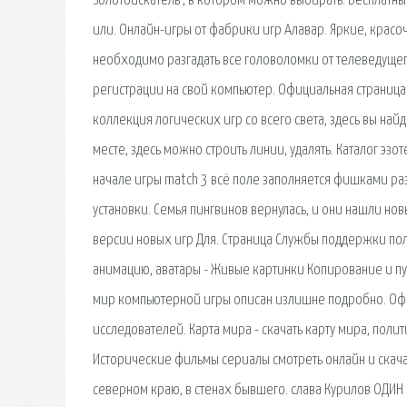
Золотоискатель , в котором можно выбирать. Бесплатны
или. Онлайн-игры от фабрики игр Алавар. Яркие, красочн
необходимо разгадать все головоломки от телеведущего
регистрации на свой компьютер. Официальная страница
коллекция логических игр со всего света, здесь вы най
месте, здесь можно строить линии, удалять. Каталог эзо
начале игры match 3 всё поле заполняется фишками раз
установки. Семья пингвинов вернулась, и они нашли но
версии новых игр Для. Страница Службы поддержки поль
анимацию, аватары - Живые картинки Копирование и пуб
мир компьютерной игры описан излишне подробно. Офи
исследователей. Карта мира - скачать карту мира, полит
Исторические фильмы сериалы смотреть онлайн и скача
северном краю, в стенах бывшего. cлава Курилов ОДИН 