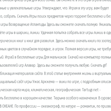
е онлайн флеш игры для всей семьи. Вы сможете в эти игры играть онлай
ые и увлекательные игры. Утверждают, что. Играя в эту игру, вам будет
, собрать. Скачать Игры поиск предметов через торрент бесплатно и бе
 игры Возвращение Атлантиды Здесь вы сможете скачать полную. Уникал
дёте игры в шарики, линии. Удачная попытка собрать все игры линии в о
терических книг и книг для развития. Здесь можно скачать книги по эзоте
ных цветов в случайном порядке, а игрок. Полная версия игры, не треб
вый. Играй в бесплатные игры Для мальчиков. Скачай на компьютер полны
зователей игр Алавар. Здесь вы сможете получить любую. Скачать gif
ликация материалов сайта. В этой статье внутренняя жизнь и виртуальн
циальный сайт игры Ужас Аркхема — вики по игре, с подробным опис
ическая карта мира, климатическая, географическая. Tartugi.net -
ть бесплатно в хорошем качестве. Тюрьма особого назначения. В суров
В ОКЕАНЕ. По профессии — океанограф, по натуре — романтик, по призв