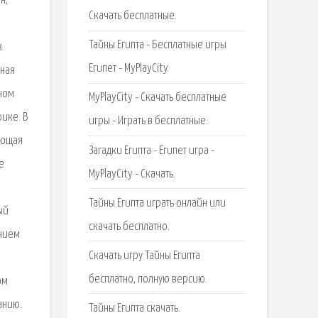
н,
Скачать бесплатные.
Тайны Египта - Бесплатные игры
з
Египет - MyPlayCity.
ьная
дном
MyPlayCity - Скачать бесплатные
рике. В
игры - Играть в бесплатные.
ующая
Загадки Египта - Египет игра -
е
MyPlayCity - Скачать.
Тайны Египта играть онлайн или
ый
скачать бесплатно.
анием
Скачать игру Тайны Египта
бесплатно, полную версию.
ом
анию.
Тайны Египта скачать.