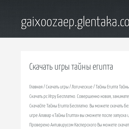
gaixoozaep.glentaka.c
Скачать игры тайны египта
Главная / Скачать игры / Логические / Тайны Египта Та
Скачать pc Игру Бесплатно. Совершенно новая, занима
Скачайте Тайны Египта Бесплатно. Вы можете скачать бе
игре Алавар «Тайны Египта» вы сможете после запуска и
Проверено Антивирусом Касперского Вы можете скачать