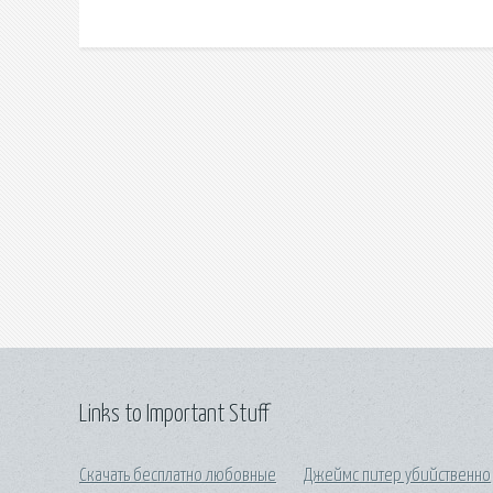
Links to Important Stuff
Скачать бесплатно любовные
Джеймс питер убийственно