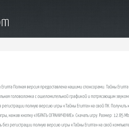
om
йны Египта Полная версия предоставлена нашими спонсорами. Тайны Египта
тельная головоломка с ошеломительной графикой и потрясающим звуком
з регистрации полную версию игры «Тайны Египта» на свой ПК. Получить 
гры, нажав кнопку «УБРАТЬ ОГРАНИЧЕНИЕ». Скачать игру. Размер: 12.85 Mb
 без регистрации полную версию игры «Тайны Египта» на свой компьют