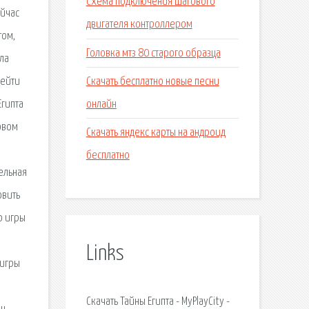
Схема подключения шагового
ейчас
двигателя контроллером
том,
Головка мтз 80 старого образца
ла
Скачать бесплатно новые песни
рейти
онлайн
Египта
ровом
Скачать яндекс карты на андроид
бесплатно
тельная
овить
ю игры
Links
 игры
Скачать Тайны Египта - MyPlayCity -