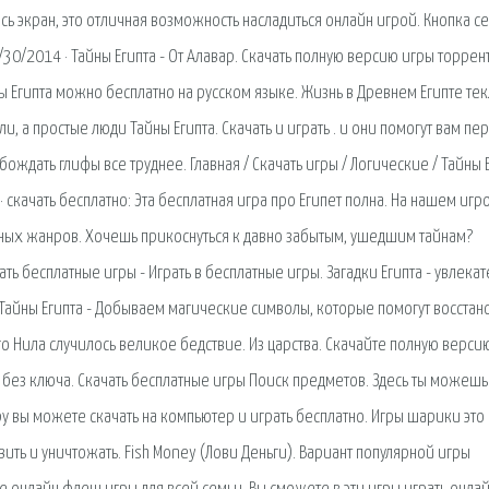
есь экран, это отличная возможность насладиться онлайн игрой. Кнопка с
/30/2014 · Тайны Египта - От Алавар. Скачать полную версию игры торрен
ы Египта можно бесплатно на русском языке. Жизнь в Древнем Египте тек
 а простые люди Тайны Египта. Скачать и играть . и они помогут вам пе
ждать глифы все труднее. Главная / Скачать игры / Логические / Тайны 
· скачать бесплатно: Эта бесплатная игра про Египет полна. На нашем иг
ых жанров. Хочешь прикоснуться к давно забытым, ушедшим тайнам?
ать бесплатные игры - Играть в бесплатные игры. Загадки Египта - увлека
. Тайны Египта - Добываем магические символы, которые помогут восстан
о Нила случилось великое бедствие. Из царства. Скачайте полную верси
о без ключа. Скачать бесплатные игры Поиск предметов. Здесь ты можешь
ру вы можете скачать на компьютер и играть бесплатно. Игры шарики это
ить и уничтожать. Fish Money (Лови Деньги). Вариант популярной игры