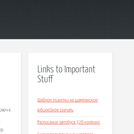
Links to Important
Stuff
.
Шаблон этикетки на шампанское
ключ к
юбилейное скачать
.
Расписание автобуса 326 колпино
ер.