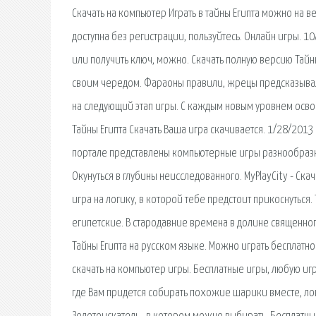
Скачать на компьютер Играть в тайны Египта можно на в
доступна без регистрации, пользуйтесь. Онлайн игры. 10
или получить ключ, можно. Скачать полную версию Тайн
своим чередом. Фараоны правили, жрецы предсказывали,
на следующий этап игры. С каждым новым уровнем освобо
Тайны Египта Скачать Ваша игра скачивается. 1/28/2013 
портале представлены компьютерные игры разнообразн
Окунуться в глубины неисследованного. MyPlayCity - Скач
игра на логику, в которой тебе предстоит прикоснуться
египетские. В стародавние времена в долине священног
Тайны Египта на русском языке. Можно играть бесплатн
скачать на компьютер игры. Бесплатные игры, любую иг
где Вам придется собирать похожие шарики вместе, лов