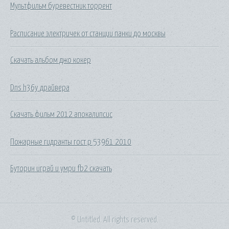
Мультфильм буревестник торрент
Расписание электричек от станции панки до москвы
Скачать альбом джо кокер
Dns h36y драйвера
Скачать фильм 2012 апокалипсис
Пожарные гидранты гост р 53961 2010
Буторин играй и умри fb2 скачать
© Untitled. All rights reserved.