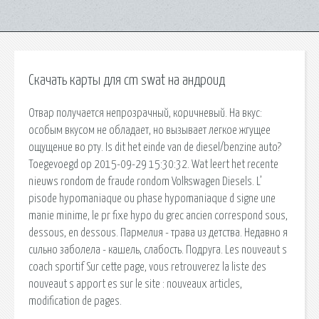
Скачать карты для cm swat на андроид
Отвар получается непрозрачный, коричневый. На вкус:
особым вкусом не обладает, но вызывает легкое жгущее
ощущение во рту. Is dit het einde van de diesel/benzine auto?
Toegevoegd op 2015-09-29 15:30:32. Wat leert het recente
nieuws rondom de fraude rondom Volkswagen Diesels. L’
pisode hypomaniaque ou phase hypomaniaque d signe une
manie minime, le pr fixe hypo du grec ancien correspond sous,
dessous, en dessous. Пармелия - трава из детства. Недавно я
сильно заболела - кашель, слабость. Подруга. Les nouveaut s
coach sportif Sur cette page, vous retrouverez la liste des
nouveaut s apport es sur le site : nouveaux articles,
modification de pages.