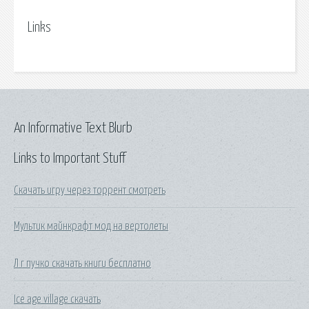
Links
An Informative Text Blurb
Links to Important Stuff
Скачать игру через торрент смотреть
Мультик майнкрафт мод на вертолеты
Л г пучко скачать книги бесплатно
Ice age village скачать