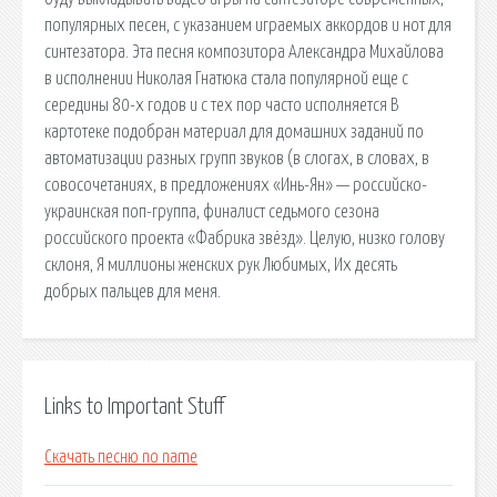
популярных песен, с указанием играемых аккордов и нот для
синтезатора. Эта песня композитора Александра Михайлова
в исполнении Николая Гнатюка стала популярной еще с
середины 80-х годов и с тех пор часто исполняется В
картотеке подобран материал для домашних заданий по
автоматизации разных групп звуков (в слогах, в словах, в
совосочетаниях, в предложениях «Инь-Ян» — российско-
украинская поп-группа, финалист седьмого сезона
российского проекта «Фабрика звёзд». Целую, низко голову
склоня, Я миллионы женских рук Любимых, Их десять
добрых пальцев для меня.
Links to Important Stuff
Скачать песню no name