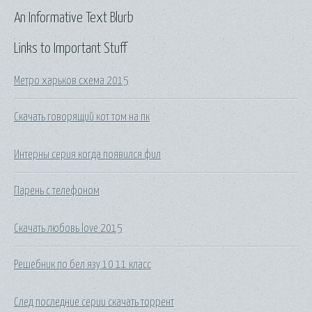
An Informative Text Blurb
Links to Important Stuff
Метро харьков схема 2015
Скачать говорящий кот том на пк
Интерны серия когда появился фил
Парень с телефоном
Скачать любовь love 2015
Решебник по бел язу 10 11 класс
След последние серии скачать торрент