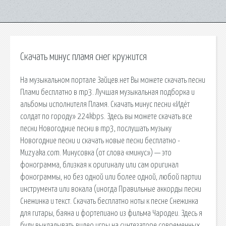
Скачать минус пламя снег кружится
На музыкальном портале Зайцев.нет Вы можете скачать песни
Плами бесплатно в mp3. Лучшая музыкальная подборка и
альбомы исполнителя Пламя. Скачать минус песни «Идёт
солдат по городу» 224kbps. Здесь вы можете скачать все
песни Новогодние песни в mp3, послушать музыку
Новогодние песни и скачать новые песни бесплатно -
Muzyaka.com. Минусовка (от слова «минус») — это
фонограмма, близкая к оригиналу или сам оригинал
фонограммы, но без одной или более одной, любой партии
инструмента или вокала (иногда Правильные аккорды песни
Снежинка и текст. Скачать бесплатно ноты к песне Снежинка
для гитары, баяна и фортепиано из фильма Чародеи. Здесь я
буду выкладывать видео игры на синтезаторе современных,