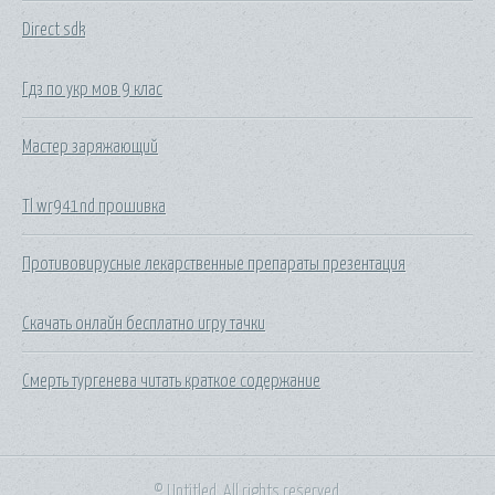
Direct sdk
Гдз по укр мов 9 клас
Мастер заряжающий
Tl wr941nd прошивка
Противовирусные лекарственные препараты презентация
Скачать онлайн бесплатно игру тачки
Смерть тургенева читать краткое содержание
© Untitled. All rights reserved.