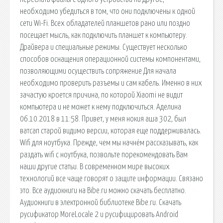
необходимо убедиться в том, что они подключены к одной
сети Wi-Fi. Всех обладателей планшетов рано или поздно
посещает мысль, как подключить планшет к компьютеру.
Драйвера и специальные режимы. Существует несколько
способов оснащения операционной системы компонентами,
позволяющими осуществить сопряжение Для начала
необходимо проверить разъемы и сам кабель. Именно в них
зачастую кроется причина, по которой Xiaomi не видит
компьютера и не может к нему подключиться. Аделина
06.10.2018 в 11:58. Привет, у меня нокия аша 302, был
ватсап старой видимо версии, которая еще поддерживалась.
Wifi для ноутбука. Прежде, чем мы начнём рассказывать, как
раздать wifi с ноутбука, позвольте порекомендовать Вам
наши другие статьи. В современном мире высоких
технологий все чаще говорят о защите информации. Связано
это. Все аудиокниги на Bibe.ru можно скачать бесплатно.
Аудиокниги в электронной библиотеке Bibe.ru. Скачать
русификатор MoreLocale 2 и русифицировать Android