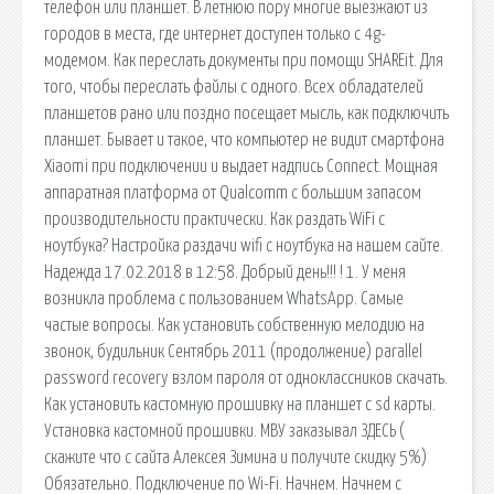
телефон или планшет. В летнюю пору многие выезжают из
городов в места, где интернет доступен только с 4g-
модемом. Как переслать документы при помощи SHAREit. Для
того, чтобы переслать файлы с одного. Всех обладателей
планшетов рано или поздно посещает мысль, как подключить
планшет. Бывает и такое, что компьютер не видит смартфона
Xiaomi при подключении и выдает надпись Connect. Мощная
аппаратная платформа от Qualcomm с большим запасом
производительности практически. Как раздать WiFi с
ноутбука? Настройка раздачи wifi с ноутбука на нашем сайте.
Надежда 17.02.2018 в 12:58. Добрый день!!! ! 1. У меня
возникла проблема с пользованием WhatsApp. Самые
частые вопросы. Как установить собственную мелодию на
звонок, будильник Сентябрь 2011 (продолжение) parallel
password recovery взлом пароля от одноклассников скачать.
Как установить кастомную прошивку на планшет с sd карты.
Установка кастомной прошивки. МВУ заказывал ЗДЕСЬ (
скажите что с сайта Алексея Зимина и получите скидку 5%)
Обязательно. Подключение по Wi-Fi. Начнем. Начнем с