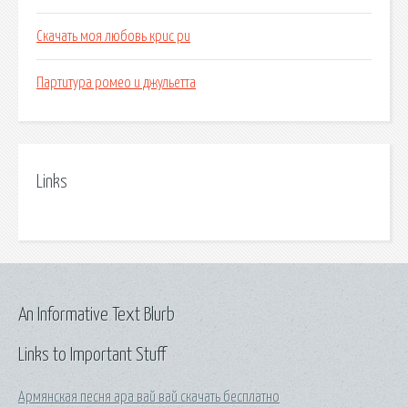
Скачать моя любовь крис ри
Партитура ромео и джульетта
Links
An Informative Text Blurb
Links to Important Stuff
Армянская песня ара вай вай скачать бесплатно