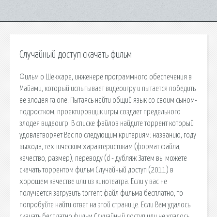
Случайный доступ скачать фильм
Фильм о Шекхаре, инженере программного обеспечения в
Майами, который испытывает видеоигру и пытается победить
ее злодея ra.one. Пытаясь найти общий язык со своим сыном-
подростком, проектировщик игры создает предельного
злодея видеоигр. В списке файлов найдите торрент который
удовлетворяет Вас по следующим критериям: названию, году
выхода, техническим характеристикам (формат файла,
качество, размер), переводу (d - дубляж Затем вы можете
скачать торрентом фильм Случайный доступ (2011) в
хорошем качестве или из кинотеатра. Если у вас не
получается загрузить torrent файл фильма бесплатно, то
попробуйте найти ответ на этой странице. Если Вам удалось
скачать бесплатно фильм Случайный доступ или не удалось