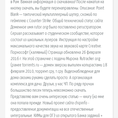
в Рим. Важная информация о скачивании! После нажатия на
кнопку скачать, вы будете перенаправлены. Описание. Point
Blank — тактический мультиплеерный шутер, схожий по
геймплею с Counter-Strike. Общий технический статус сайта:
Доменное имя rutor.org было поставлено регистратором.
Сериал рассказывает о студенческом сообществе, которое
состоит из школьных лузеров. Инструкция по настройке
максимального качества звука на звуковой карте Creative.
Порнософт (халявный) Страница обновлена 26 февраля
2016 г. На этой страничке с подачи Мирона. Rutracker.org
(ранее torrents.ru — домен зверски выпилен копирастами 18
февраля 2010, торрент.сру, т.сру. Видеонаблюдение для
дома своими руками сделать просто. А организация
комплекса для дачи. Друзья, у нас ЧП. По ряду причин
большинство песен теперь невозможно скачать.
Представляю вам очень интересную статью — книгу (ко мне
она попала прежде. Новый проект сайта chipinfo -
предоставление документации на все отечественные
интегральные. КИМы для ОГЭ из открытого Банка заданий +