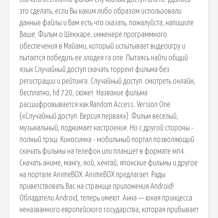
это сделать, если Вы каким либо образом использовали
данные файлы и Вам есть что сказать, пожалуйста, напишите
Ваше. Фильм о Шекхаре, инженере программного
обеспечения в Майами, который испытывает видеоигру и
пытается победить ее злодея ra.one. Пытаясь найти общий
язык Случайный доступ скачать торрент фильма без
регистрации и рейтинга. Случайный доступ. смотреть онлайн,
бесплатно, hd 720, сюжет. Название фильма
расшифровывается как Random Access. Version One
(«Случайный доступ. Версия первая»). Фильм веселый,
музыкальный, поднимает настроение. Но с другой стороны -
полный трэш. Киносимка - мобильный портал позволяющий
скачать фильмы на телефон или планшет в формате мп4.
Скачать аниме, мангу, яой, хентай, японские фильмы и другое
на портале AnimeBOX. AnimeBOX предлагает. Рады
приветствовать Вас на странице приложения Android!
Обладатели Android, теперь имеют. Анна — юная принцесса
неназванного европейского государства, которая прибывает