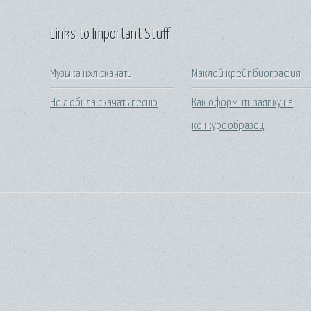
Links to Important Stuff
Музыка нхл скачать
Маклей крейг биография
Не любила скачать песню
Как оформить заявку на
конкурс образец