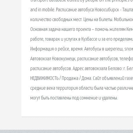
transport database edited by people on the principles of 
and in mobile. Расписание автобуса Новосибирск - Ташта
количество свободных мест. Цены на билеты. Мобильн
Основная задача нашего проекта – помочь жителям Ке
работе, товарах и услугах в Кузбассе и за его пределам
Информация о рейсе, время. Автобусы в шерегеш, sno
Автовокзал Новокузнецк, расписание автобусов, телеф
расписание автобусов. Адрес автовокзала Белово: г. Б
НЕДВИЖИМОСТЬ / Продажа / Дома. Сайт объявлений газе
средние века территория области была частью различн
могут быть поставлены под сомнение и удалены.