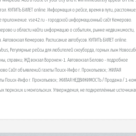
Wikipedia. Add a route of your city and it will immediately appear on the 
гол. КУПИТЬ БИЛЕТ online. Информация о рейсе, время в пути, расстояние
ое приложение. vse42.ru - городской информационный сайт Кемерово.
мерово и области найти информацию о событиях, рынке недвижимости,
и. Автовокзал Кемерово. Расписание автобусов. КУПИТЬ БИЛЕТ online.
wbus, Регулярные рейсы для любителей сноуборда, горных лыж Новосиб
оны, справки; ЖД вокзал Воронеж-1. Автовокзал Белово - подробное
елово Сайт объявлений газеты Поиск-Инфо г. Прокопьевск;: ЖИЛАЯ
ты Поиск-Инфо г. Прокопьевск;: ЖИЛАЯ НЕДВИЖИМОСТЬ / Продажа / 1-ком
ых тюркских и монгольских. Утверждения, не подкреплённые источника