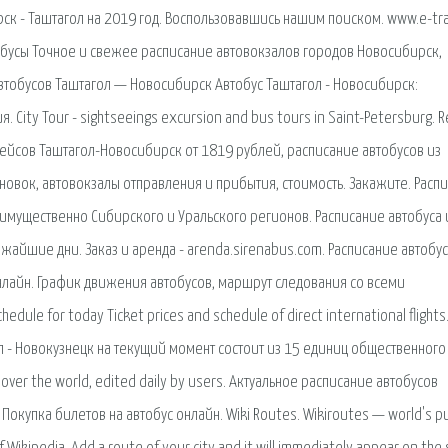
к - Таштагол на 2019 год. Воспользовавшись нашим поиском. www.e-traf
обусы Точное и свежее расписание автовокзалов городов Новосибирск,
 автобусов Таштагол — Новосибирск Автобус Таштагол - Новосибирск:
. City Tour - sightseeings excursion and bus tours in Saint-Petersburg. 
1 рейсов Таштагол-Новосибирск от 1819 рублей, расписание автобусов из
новок, автовокзалы отправления и прибытия, стоимость. Закажите. Расп
имущественно Сибирского и Уральского регионов. Расписание автобуса 
жайшие дни. Заказ и аренда - arenda.sirenabus.com. Расписание автобу
нлайн. График движения автобусов, маршрут следования со всеми
dule for today Ticket prices and schedule of direct international flights
 - Новокузнецк на текущий момент состоит из 15 единиц общественного
 over the world, edited daily by users. Актуальное расписание автобусов
окупка билетов на автобус онлайн. Wiki Routes. Wikiroutes — world's pu