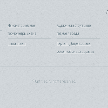
A
Манометрические
Аудиокнига стругацкие
термометры схема
гадкие лебеди
Книга ислам
Карта подбора состава
бетонной смеси образец
© Untitled. All rights reserved.