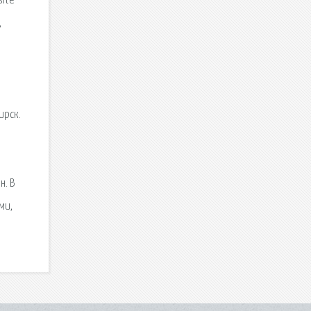
site
,
ирск.
н. В
ми,