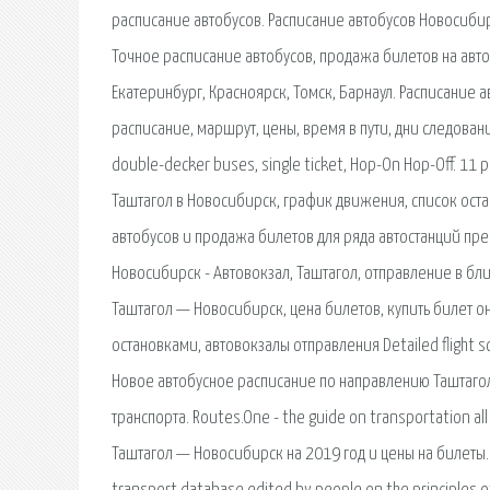
расписание автобусов. Расписание автобусов Новосибирс
Точное расписание автобусов, продажа билетов на авт
Екатеринбург, Красноярск, Томск, Барнаул. Расписание
расписание, маршрут, цены, время в пути, дни следования
double-decker buses, single ticket, Hop-On Hop-Off. 1
Таштагол в Новосибирск, график движения, список оста
автобусов и продажа билетов для ряда автостанций пре
Новосибирск - Автовокзал, Таштагол, отправление в бли
Таштагол — Новосибирск, цена билетов, купить билет о
остановками, автовокзалы отправления Detailed flight sche
Новое автобусное расписание по направлению Таштагол
транспорта. Routes.One - the guide on transportation all
Таштагол — Новосибирск на 2019 год и цены на билеты. П