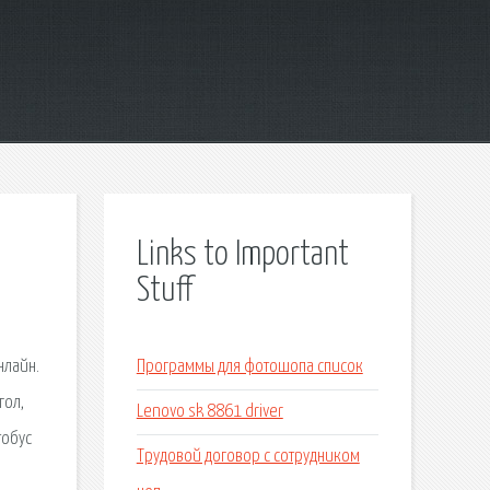
Links to Important
Stuff
нлайн.
Программы для фотошопа список
гол,
Lenovo sk 8861 driver
тобус
Трудовой договор с сотрудником