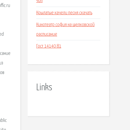
чоп
fic.ru
Крылатые качели песня скачать
Кинотеатр софия на щелковской
расписание
Red
Гост 14140 81
исание
из
сов
Links
.
blic