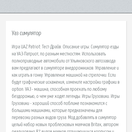
Уаз симулятор
Игра UAZ Patriot: Тест-Драйв. Описание игры: Симулятор езды
на УАЗ-Патриот, по разным местностям. Использовать
полноприводные автомобили от Ульяновского автозавода
вам предлагают в симуляторе внедорожников. Управление и
как играть в гонку: Управление машиной на стрелочки. Если
будут графические искажения, измените настройки графики в
option. УАЗ - машина, способная проехать по любому
бездорожью, о чем уже ходят легенды. Игры Грузовики. Игры
Грузовики - хороший способ поближе познакомится с
большими машинами, которые предназначены для
перевозки разных видов груза. Мод добавлять в симулятор
целый набор новых проблесковых маячков Britax, автором
реализовано 87 видов маяков отличающихся корпусом и