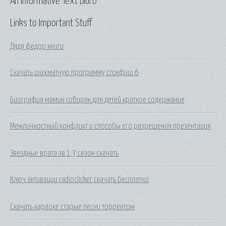
An Informative Text Blurb
Links to Important Stuff
Дядя федор книги
Скачать шахматную программу стокфиш 6
Биография мамин сибиряк для детей краткое содержание
Межличностный конфликт и способы его разрешения презентация
Звездные врата зв 1 3 сезон скачать
Ключ активации radioclicker скачать бесплатно
Скачать караоке старые песни торрентом