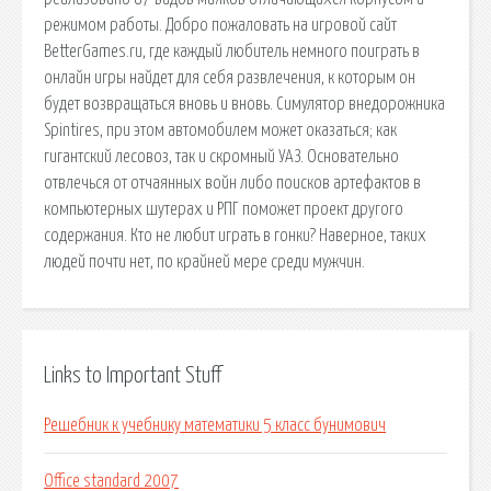
режимом работы. Добро пожаловать на игровой сайт
BetterGames.ru, где каждый любитель немного поиграть в
онлайн игры найдет для себя развлечения, к которым он
будет возвращаться вновь и вновь. Симулятор внедорожника
Spintires, при этом автомобилем может оказаться; как
гигантский лесовоз, так и скромный УАЗ. Основательно
отвлечься от отчаянных войн либо поисков артефактов в
компьютерных шутерах и РПГ поможет проект другого
содержания. Кто не любит играть в гонки? Наверное, таких
людей почти нет, по крайней мере среди мужчин.
Links to Important Stuff
Решебник к учебнику математики 5 класс бунимович
Office standard 2007