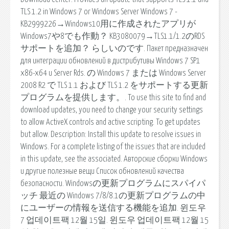
TLS 1.2 in Windows 7 or Windows Server Windows 7 -
KB2999226→Windows10用に作成されたアプリが
Windows7や8でも作動？ KB3080079→TLS1.1/1.2のRDS
サポートを追加？ らしいのです. Пакет предназначен
для интеграции обновлений в дистрибутивы Windows 7 SP1
x86-x64 и Server Rds. の Windows 7 または Windows Server
2008 R2 で TLS 1.1 および TLS 1.2 をサポートする更新
プログラムを提供します。. To use this site to find and
download updates, you need to change your security settings
to allow ActiveX controls and active scripting. To get updates
but allow. Description: Install this update to resolve issues in
Windows. For a complete listing of the issues that are included
in this update, see the associated. Авторские сборки Windows
и другие полезные вещи Cписок обновлений качества
безопасности. Windowsの更新プログラムにスパイパ
ッチ 最近の Windows 7/8/8.1の更新プログラムの中
にユーザーの情報を送信する機能を追加. 윈도우
7 업데이트팩 12월 15일. 윈도우 업데이트팩 12월 15