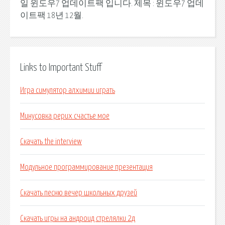
일 윈도우7 업데이트팩 입니다. 제목 : 윈도우7 업데
이트팩 18년 12월.
Links to Important Stuff
Игра симулятор алхимии играть
Минусовка рерих счастье мое
Скачать the interview
Модульное программирование презентация
Скачать песню вечер школьных друзей
Скачать игры на андроид стрелялки 2д