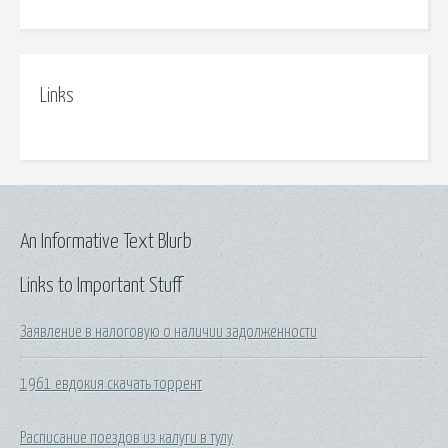
Links
An Informative Text Blurb
Links to Important Stuff
Заявление в налоговую о наличии задолженности
1961 евдокия скачать торрент
Расписание поездов из калуги в тулу