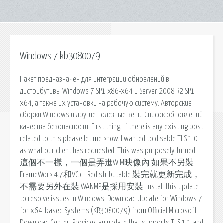
Windows 7 kb3080079
Пакет предназначен для интеграции обновлений в
дистрибутивы Windows 7 SP1 x86-x64 и Server 2008 R2 SP1
x64, а также их установки на рабочую систему. Авторские
сборки Windows и другие полезные вещи Cписок обновлений
качества безопасности. First thing, if there is any existing post
related to this please let me know. I wanted to disable TLS 1.0
as what our client has requested. This was purposely turned.
這個不一樣，一個是弄進WIM映像內 如果不另裝
FrameWork 4.7和VC++ Redistributable 裝完就更新完成，
不需要另外在裝 WANMP是採用安裝. Install this update
to resolve issues in Windows. Download Update for Windows 7
for x64-based Systems (KB3080079) from Official Microsoft
Download Center. Provides an update that supports TLS 1.1 and