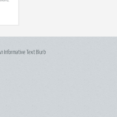
Блоги;
n Informative Text Blurb