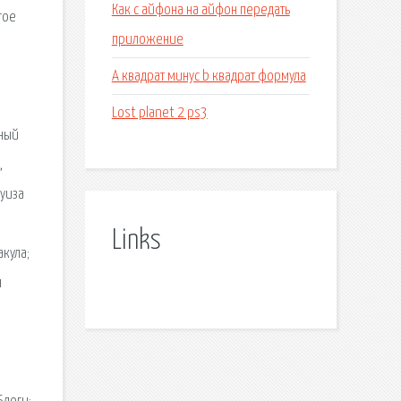
Как с айфона на айфон передать
гое
приложение
A квадрат минус b квадрат формула
Lost planet 2 ps3
ьный
,
Луиза
Links
акула;
я