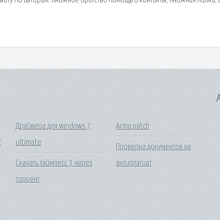
иту По авторам. Книжное братство Помощь и контакты; Книжная полка; 
A
Драйвера для windows 7
Arma patch
2
ultimate
Проверка документов на
Скачать таймлесс 3 через
антиплагиат
торрент