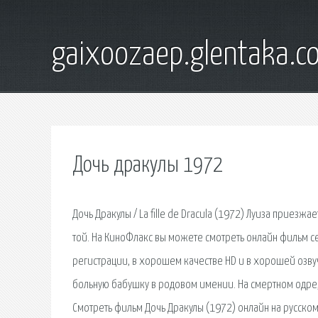
gaixoozaep.glentaka.c
Дочь дракулы 1972
Дочь Дракулы / La fille de Dracula (1972) Луиза приезж
той. На КиноФлакс вы можете смотреть онлайн фильм сер
регистрации, в хорошем качестве HD и в хорошей озв
больную бабушку в родовом имении. На смертном одре,
Смотреть фильм Дочь Дракулы (1972) онлайн на русско