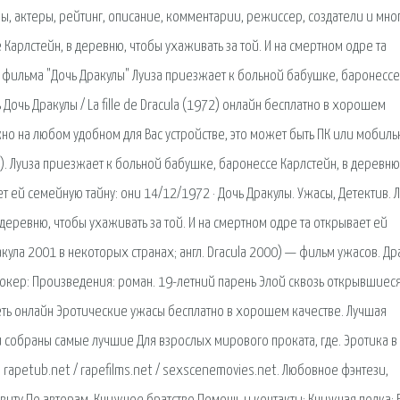
вы, актеры, рейтинг, описание, комментарии, режиссер, создатели и мно
Карлстейн, в деревню, чтобы ухаживать за той. И на смертном одре та
е фильма "Дочь Дракулы" Луиза приезжает к больной бабушке, баронессе
 Дочь Дракулы / La fille de Dracula (1972) онлайн бесплатно в хорошем
но на любом удобном для Вас устройстве, это может быть ПК или мобил
e). Луиза приезжает к больной бабушке, баронессе Карлстейн, в деревню
ет ей семейную тайну: они 14/12/1972 · Дочь Дракулы. Ужасы, Детектив. 
деревню, чтобы ухаживать за той. И на смертном одре та открывает ей
ула 2001 в некоторых странах; англ. Dracula 2000) — фильм ужасов. Др
Стокер: Произведения: роман. 19-летний парень Элой сквозь открывшиес
реть онлайн Эротические ужасы бесплатно в хорошем качестве. Лучшая
ru собраны самые лучшие Для взрослых мирового проката, где. Эротика в
apetub.net / rapefilms.net / sexscenemovies.net. Любовное фэнтези,