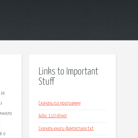
Links to Important
Stuff
 за
ез
Скачать iso программу
тяжело
Advc 110 driver
.
Скачать книги фантастика txt
ё о