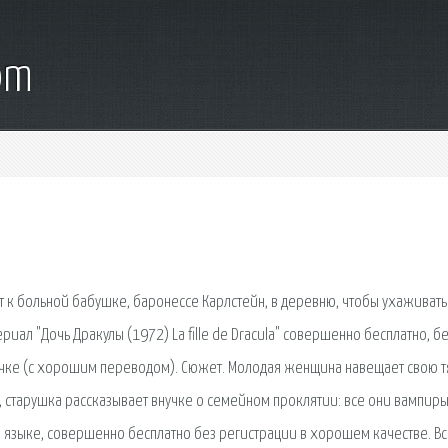
om
ает к больной бабушке, баронессе Карлстейн, в деревню, чтобы ухаживать
иал "Дочь Дракулы (1972) La fille de Dracula" совершенно бесплатно, б
учке (с хорошим переводом). Сюжет. Молодая женщина навещает свою 
 старушка рассказывает внучке о семейном проклятии: все они вампиры
м языке, совершенно бесплатно без регистрации в хорошем качестве. Вс