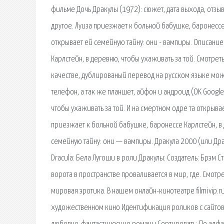
фильме Дочь Дракулы (1972): сюжет, дата выхода, отзы
другое. Луиза приезжает к больной бабушке, баронессе 
открывает ей семейную тайну: они - вампиры. Описани
Карлстейн, в деревню, чтобы ухаживать за той. Смотреть
качестве, дублированый перевод на русском языке мож
телефон, а так же планшет, айфон и андроид (OK Googl
чтобы ухаживать за той. И на смертном одре та открыва
приезжает к больной бабушке, баронессе Карлстейн, в 
семейную тайну: они — вампиры. Дракула 2000 (или Драк
Dracula: Бела Лугоши в роли Дракулы: Создатель: Брэм 
ворота в пространстве проваливается в мир, где. Смот
мировая эротика. В нашем онлайн-кинотеатре filmivip.
художественном кино Идентификация роликов с сайтов r