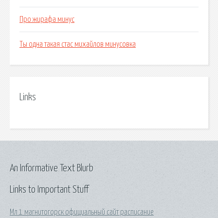
Про жирафа минус
Ты одна такая стас михайлов минусовка
Links
An Informative Text Blurb
Links to Important Stuff
Мл 1 магнитогорск официальный сайт расписание